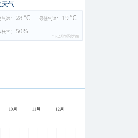
史天气
28
℃
19
℃
高气温：
最低气温：
50%
水概率：
* 以上均为历史均值
10月
11月
12月