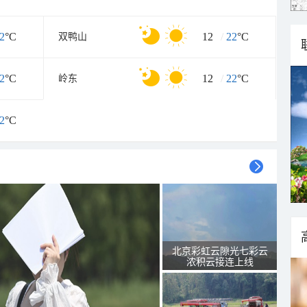
2
°C
12
/
22
°C
双鸭山
2
°C
12
/
22
°C
岭东
2
°C
北京彩虹云隙光七彩云
浓积云接连上线