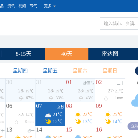
品
资讯
视频
节气
更多
8-15天
40天
雷达图
星期四
星期五
星期六
星期日
30
31
01
02
建军节
二十
28
28
28
27
9℃
/ 19℃
/ 19℃
/ 19℃
/ 21℃
2%
67%
33%
43%
1
mm
06
07
08
09
立秋
32
21℃
22℃
25℃
2℃
/ 14℃
12℃
13℃
14℃
mm
9
mm
立
13
14
15
16
三十
初一