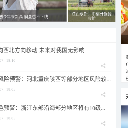
江西永新：中稻开镰抢
创今年来新高 焖蒸感不下线
收忙
将向西北方向移动 未来对我国无影响
07
18:10
风险预警：河北重庆陕西等部分地区风险较...
07
18:05
预警：浙江东部沿海部分地区将有10级...
07
18:05