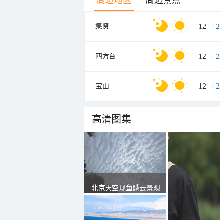
周边地区
周边景点
12
/
2
集贤
12
/
2
四方台
12
/
2
宝山
高清图集
北京天空现鱼鳞云景观