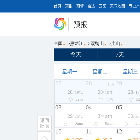
首页
预报
预警
雷达
云图
天气地图
专业产
预报
全国
>
黑龙江
>
双鸭山
>
尖山
今天
7天
星期一
星期二
星期三
27
28
29
十五
28
28
28
/ 19℃
/ 19℃
/ 1
52%
47%
5
03
04
05
29
34
30
/ 25℃
/ 24℃
/ 2
0
mm
0
mm
5
10
11
12