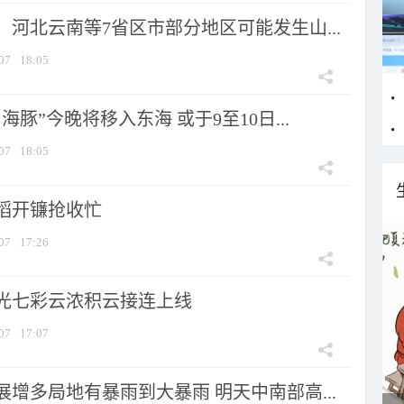
河北云南等7省区市部分地区可能发生山...
07
18:05
海豚”今晚将移入东海 或于9至10日...
07
18:05
稻开镰抢收忙
07
17:26
光七彩云浓积云接连上线
07
17:07
增多局地有暴雨到大暴雨 明天中南部高...