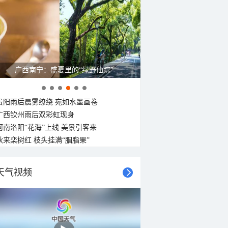
广西南宁：盛夏里的“绿野仙踪”
贵阳雨后晨雾缭绕 宛如水墨画卷
广西钦州雨后双彩虹现身
河南洛阳“花海”上线 美景引客来
秋来栾树红 枝头挂满“胭脂果”
天气视频