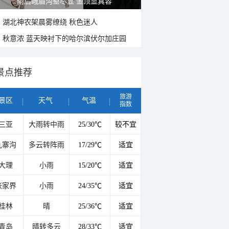
雨后峨眉沟壑尽显 金顶显真容
湖北神农架晨雾缭绕 秋色迷人
秋意浓 蓝天映衬下的哈尔滨伏尔加庄园
景点推荐
旅游
景区
天气
气温
指数
三亚
大雨转中雨
25/30℃
较不宜
九寨沟
多云转阵雨
17/29℃
适宜
大理
小雨
15/20℃
适宜
张家界
小雨
24/35℃
适宜
桂林
晴
25/36℃
适宜
青岛
晴转多云
28/33℃
适宜