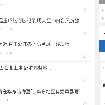
07
16:10
玉环热到破纪录 明天至10日台风携强...
07
15:34
”逼近 直击浙江各地防台风一线现场
07
15:26
会北上 将影响哪些地...
”将在华东沿海登陆 华东地区有强风暴雨
07
11:15