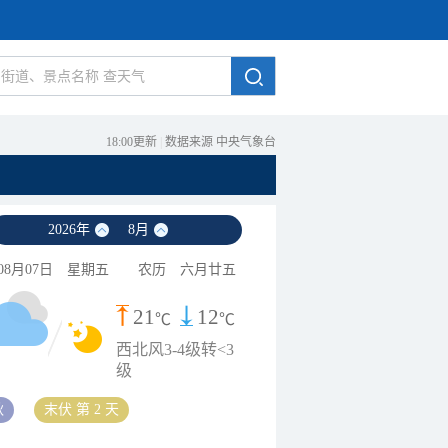
18:00更新
|
数据来源 中央气象台
2026
年
8
月
08月07日
星期五
农历
六月廿五
21
12
℃
℃
西北风3-4级转<3
级
秋
末伏 第 2 天