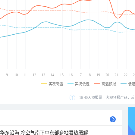
9
10
11
12
13
14
15
16
17
18
19
20
21
22
2
实况高温
实况低温
高温预报
低
16-40天预报属于客观预报产品，反
近华东沿海 冷空气南下中东部多地暑热缓解