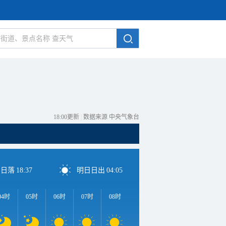
18:00更新
|
数据来源 中央气象台
日日落
18:37
明日日出
04:05
04时
05时
06时
07时
08时
09时
10时
11时
1