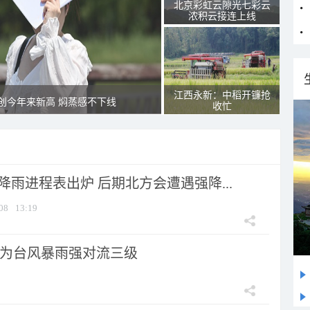
北京彩虹云隙光七彩云
浓积云接连上线
江西永新：中稻开镰抢
创今年来新高 焖蒸感不下线
收忙
 降雨进程表出炉 后期北方会遭遇强降...
08
13:19
为台风暴雨强对流三级