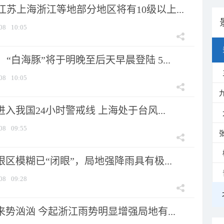
苏上海浙江等地部分地区将有10级以上...
08
10:05
“白海豚”将于明晚至后天早晨登陆 5...
08
10:05
进入我国24小时警戒线 上海处于台风...
08
09:55
眼区模糊已“闭眼”，局地强降雨具有极...
08
09:28
来势汹汹 今起浙江雨势明显增强局地有...