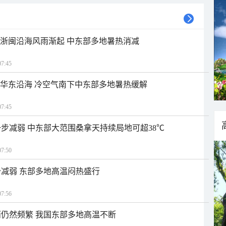
近浙闽沿海风雨渐起 中东部多地暑热消减
7:45
近华东沿海 冷空气南下中东部多地暑热缓解
7:45
步减弱 中东部大范围桑拿天持续局地可超38℃
7:50
减弱 东部多地高温闷热盛行
7:56
仍然频繁 我国东部多地高温不断