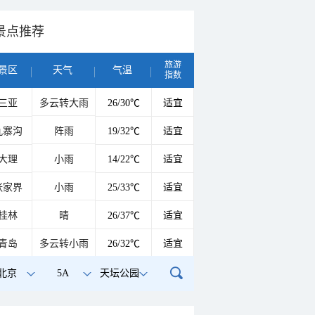
景点推荐
旅游
景区
天气
气温
指数
三亚
多云转大雨
26/30℃
适宜
九寨沟
阵雨
19/32℃
适宜
大理
小雨
14/22℃
适宜
张家界
小雨
25/33℃
适宜
桂林
晴
26/37℃
适宜
青岛
多云转小雨
26/32℃
适宜
北京
5A
天坛公园