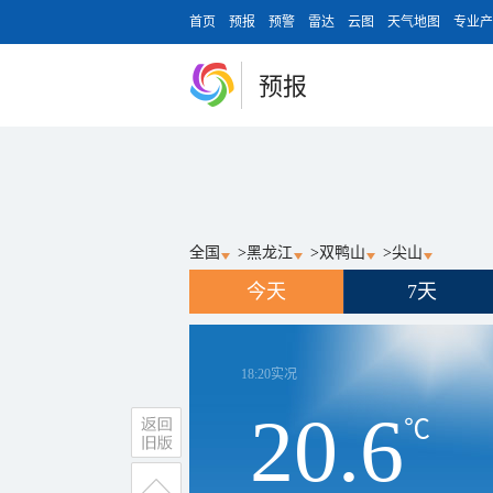
首页
预报
预警
雷达
云图
天气地图
专业产
预报
全国
>
黑龙江
>
双鸭山
>
尖山
今天
7天
18:20
实况
20.6
℃