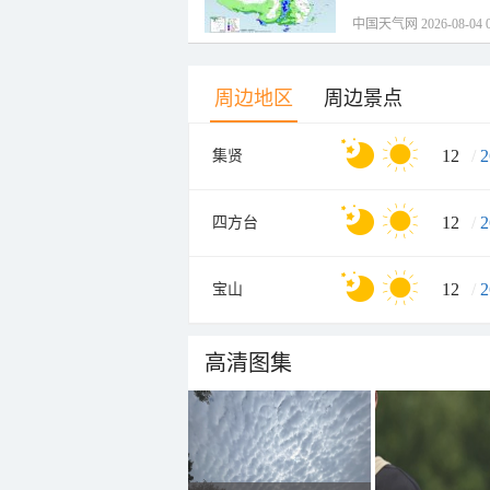
中国天气网 2026-08-04 0
周边地区
周边景点
12
/
2
集贤
12
/
2
四方台
12
/
2
宝山
高清图集