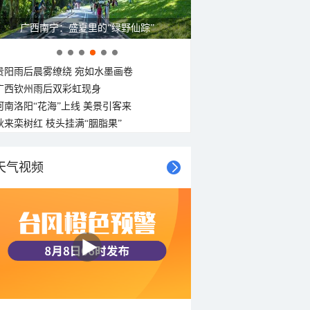
广西南宁：盛夏里的“绿野仙踪”
贵阳雨后晨雾缭绕 宛如水墨画卷
广西钦州雨后双彩虹现身
河南洛阳“花海”上线 美景引客来
秋来栾树红 枝头挂满“胭脂果”
天气视频