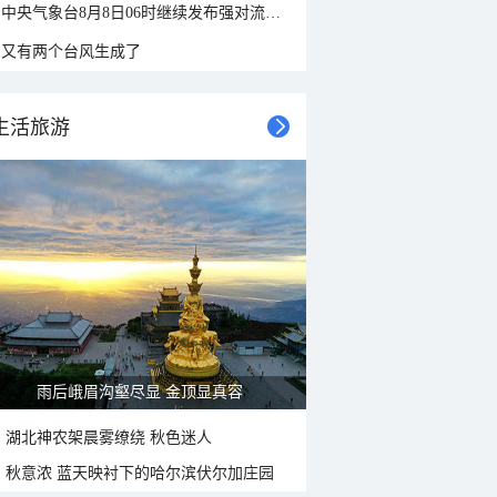
中央气象台8月8日06时继续发布强对流天气蓝色预警
又有两个台风生成了
生活旅游
雨后峨眉沟壑尽显 金顶显真容
湖北神农架晨雾缭绕 秋色迷人
秋意浓 蓝天映衬下的哈尔滨伏尔加庄园