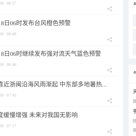
08
08:57
8日06时发布台风橙色预警
08
08:48
月8日06时继续发布强对流天气蓝色预警
08
08:46
靠近浙闽沿海风雨渐起 中东部多地暑热...
08
07:45
拨
强度缓慢增强 未来对我国无影响
08
07:17