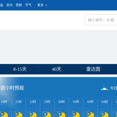
品
资讯
视频
节气
更多
8-15天
40天
雷达图
逐小时预报
今
20时
21时
22时
23时
00时
01时
02时
03时