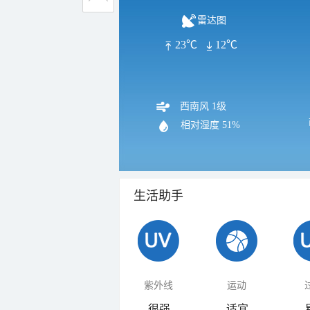
雷达图
23℃
12℃
西南风 1级
相对湿度
51%
生活助手
紫外线
运动
很强
适宜