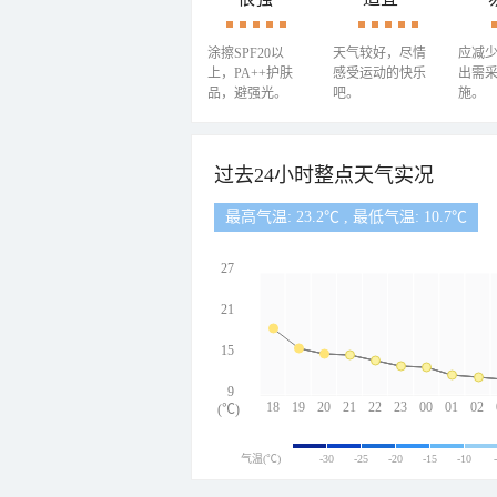
涂擦SPF20以
天气较好，尽情
应减
上，PA++护肤
感受运动的快乐
出需
品，避强光。
吧。
施。
过去24小时整点天气实况
最高气温: 23.2℃ , 最低气温: 10.7℃
27
21
15
9
18
19
20
21
22
23
00
01
02
(℃)
气温(℃)
-30
-25
-20
-15
-10