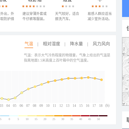
少外出，外
建议穿薄外套或
天气较好，适合
易感人群应适当
采取防护措
牛仔裤等服装。
擦洗汽车。
减少室外活动。
气温
相对湿度
降水量
风力风向
气温：表示大气冷热程度的物理量，气象上给出的气温是
指离地面1.5米高度上百叶箱中的空气温度。
(h)
03
04
05
06
07
08
09
10
11
12
13
14
15
16
17
18
-5
0
5
10
15
20
25
30
35
40
45
50