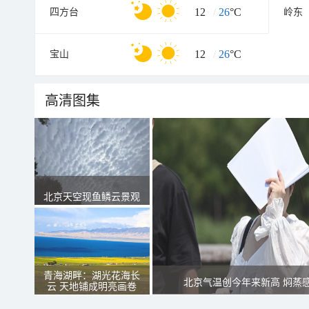
12
/
26
°C
四方台
岭东
12
/
26
°C
宝山
高清图集
北京天空现鱼鳞云景观
青海湖畔：湖光花海长
北京气温创今年来新高 焖蒸
云 天地铺成明亮画卷