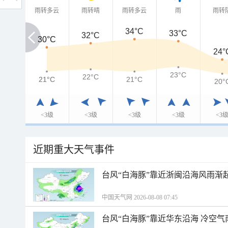
雨转多云
雨转晴
雨转多云
雨
雨转
34°C
33°C
32°C
30°C
30°C
24°
23°C
22°C
21°C
21°C
21°C
20°
<3级
<3级
<3级
<3级
<3
近期重大天气事件
台风“白海豚”靠近浙闽沿海风雨渐
中国天气网 2026-08-08 07:45
台风“白海豚”靠近华东沿海 冷空