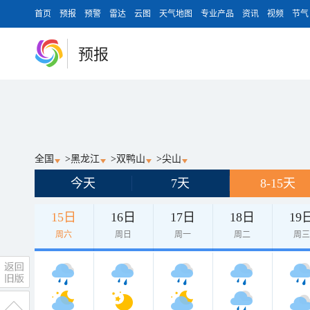
首页
预报
预警
雷达
云图
天气地图
专业产品
资讯
视频
节气
预报
全国
>
黑龙江
>
双鸭山
>
尖山
今天
7天
8-15天
15日
16日
17日
18日
19
周六
周日
周一
周二
周