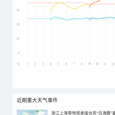
29
ed
ed
ed
20
ed
10
0
1
2
3
4
5
6
7
8
9
10
11
12
℃
近期重大天气事件
浙江上海等地将承接台风“白海豚”