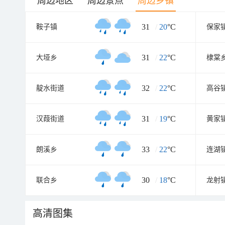
周边地区
周边景点
周边乡镇
31
/
20
°C
鞍子镇
保家
31
/
22
°C
大垭乡
棣棠
32
/
22
°C
靛水街道
高谷
31
/
19
°C
汉葭街道
黄家
33
/
22
°C
朗溪乡
连湖
30
/
18
°C
联合乡
龙射
高清图集