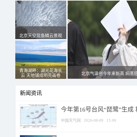
北京天空现鱼鳞云景观
青海湖畔：湖光花海长
北京气温创今年来新高 焖蒸
云 天地铺成明亮画卷
新闻资讯
今年第16号台风“琵鹭”生成 
中国天气网
2026-08-09
15:09