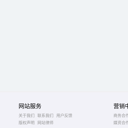
网站服务
营销
关于我们
联系我们
用户反馈
商务合
版权声明
网站律师
媒资合