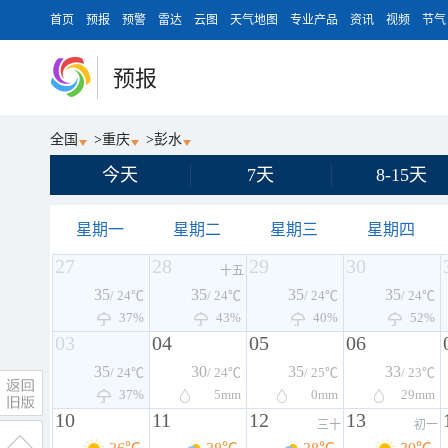
首页
预报
预警
雷达
云图
天气地图
专业产品
资讯
视频
节气
预报
全国
>
重庆
>
彭水
今天
7天
8-15天
星期一
星期二
星期三
星期四
27
28
29
30
十五
35
35
35
35
/ 24℃
/ 24℃
/ 24℃
/ 24℃
37%
43%
40%
52%
03
04
05
06
35
30
35
33
/ 24℃
/ 24℃
/ 25℃
/ 23℃
37%
5
mm
0
mm
29
mm
10
11
12
13
三十
初一