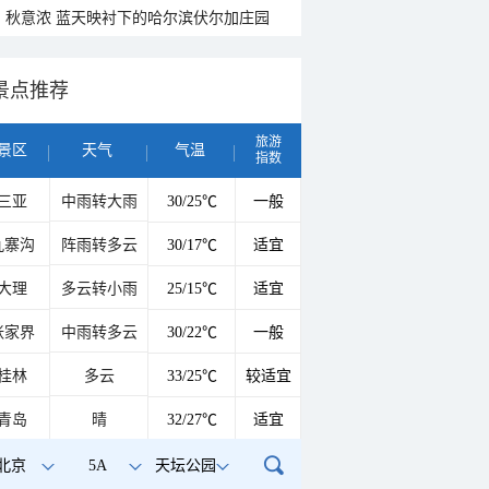
秋意浓 蓝天映衬下的哈尔滨伏尔加庄园
景点推荐
旅游
景区
天气
气温
指数
三亚
中雨转大雨
30/25℃
一般
九寨沟
阵雨转多云
30/17℃
适宜
大理
多云转小雨
25/15℃
适宜
张家界
中雨转多云
30/22℃
一般
桂林
多云
33/25℃
较适宜
青岛
晴
32/27℃
适宜
北京
5A
天坛公园