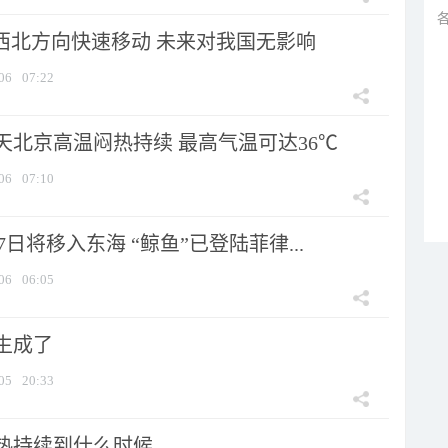
向西北方向快速移动 未来对我国无影响
06
07:22
天北京高温闷热持续 最高气温可达36℃
06
07:10
7日将移入东海 “鲸鱼”已登陆菲律...
06
06:05
生成了
05
20:33
热持续到什么时候