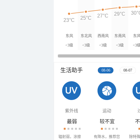
30°
29°C
27°C
25°C
23°C
东风
东北风
西南风
东南风
东
<3级
<3级
<3级
<3级
<3
生活助手
08-06
08-07
紫外线
运动
最弱
较不宜
不
辐射弱，涂擦
有降水，推荐您
除特