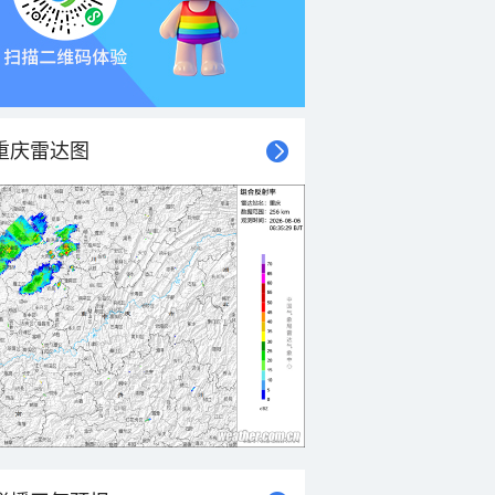
重庆雷达图
21时
22时
23时
00时
01时
02时
03时
04时