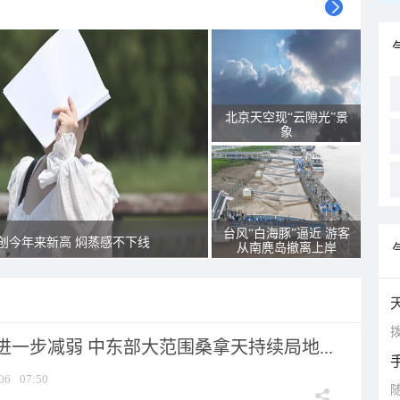
北京天空现“云隙光”景
象
台风“白海豚”逼近 游客
创今年来新高 焖蒸感不下线
从南麂岛撤离上岸
拨
一步减弱 中东部大范围桑拿天持续局地...
06
07:50