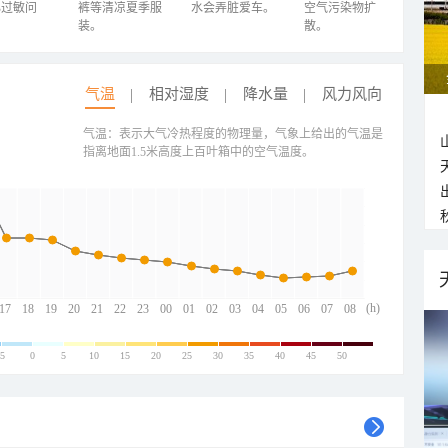
心过敏问
裤等清凉夏季服
水会弄脏爱车。
空气污染物扩
装。
散。
气温
相对湿度
降水量
风力风向
气温：表示大气冷热程度的物理量，气象上给出的气温是
指离地面1.5米高度上百叶箱中的空气温度。
(h)
17
18
19
20
21
22
23
00
01
02
03
04
05
06
07
08
-5
0
5
10
15
20
25
30
35
40
45
50