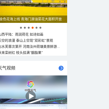
金色花海上线 青海门源油菜花大面积开放
山西平陆：雨润荷花 如诗如画
天空的浪漫 泰山上空现“双彩虹”景观
出水芙蓉次第开 河南汝州荷塘美景醉游...
秋来栾树红 枝头挂满“胭脂果”
天气视频