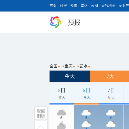
首页
预报
预警
雷达
云图
天气地图
专业产
预报
全国
>
重庆
>
彭水
今天
7天
5日
6日
7日
昨天
今天
明天