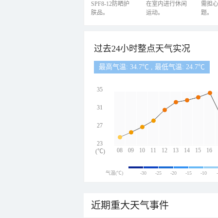
SPF8-12防晒护
在室内进行休闲
需担
肤品。
运动。
题。
过去24小时整点天气实况
最高气温: 34.7℃ , 最低气温: 24.7℃
35
31
27
23
08
09
10
11
12
13
14
15
16
(℃)
气温(℃)
-30
-25
-20
-15
-10
近期重大天气事件