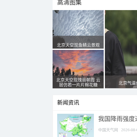
高清图集
北京天空现鱼鳞云景观
北京天空现瑰丽朝霞 云
北京气温
层仿若一片片棉花糖
新闻资讯
我国降雨强度进
中国天气网
2026-08-