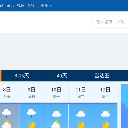
品
资讯
视频
节气
更多
8-15天
40天
雷达图
8日
9日
10日
11日
12日
后天
周日
周一
周二
周三