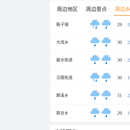
周边地区
周边景点
周边
29
/
2
鞍子镇
30
/
2
大垭乡
30
/
2
靛水街道
30
/
1
汉葭街道
31
/
2
朗溪乡
29
/
1
联合乡