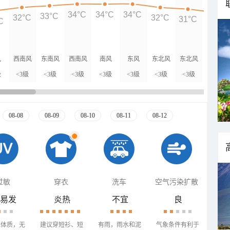
34°C
34°C
34°C
33°C
32°C
32°C
31°C
C
29°C
风
西南风
东南风
西南风
南风
东风
东北风
东北风
东北风
级
<3级
<3级
<3级
<3级
<3级
<3级
<3级
<3级
08-08
08-09
08-10
08-11
08-12
过敏
穿衣
洗车
空气污染扩散
易发
炎热
不宜
良
殊体质，无
建议穿短衫、短
有雨，雨水和泥
气象条件有利于