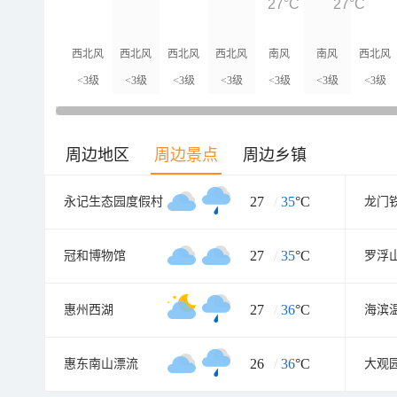
27°C
27°C
西北风
西北风
西北风
西北风
南风
南风
西北风
<3级
<3级
<3级
<3级
<3级
<3级
<3级
周边地区
周边景点
周边乡镇
27
/
35
°C
永记生态园度假村
龙门
27
/
35
°C
冠和博物馆
罗浮
27
/
36
°C
惠州西湖
26
/
36
°C
惠东南山漂流
大观