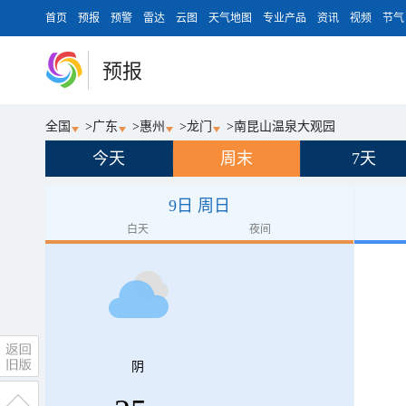
首页
预报
预警
雷达
云图
天气地图
专业产品
资讯
视频
节气
预报
全国
>
广东
>
惠州
>
龙门
>
南昆山温泉大观园
今天
周末
7天
9日 周日
白天
夜间
阴