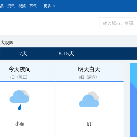
品
资讯
视频
节气
更多
泉大观园
7天
8-15天
今天夜间
明天白天
7日（周五）
8日（周六）
小雨
阴