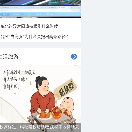
东北的异常闷热持续到什么时候
台风“白海豚”为什么会报出两条路径？
生活旅游
雨后峨眉沟壑尽显 金顶显真容