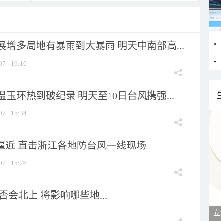
增多局地有暴雨到大暴雨 明天中南部高...
07
16:10
玉环热到破纪录 明天至10日台风携强...
07
15:34
”逼近 直击浙江各地防台风一线现场
07
15:26
会北上 将影响哪些地...