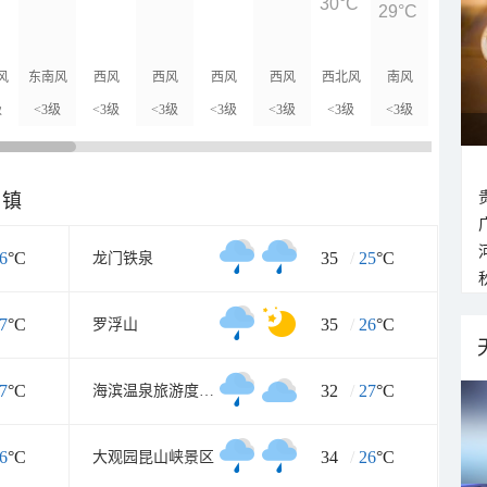
30°C
29°C
28°C
风
东南风
西风
西风
西风
西风
西北风
南风
北风
级
<3级
<3级
<3级
<3级
<3级
<3级
<3级
<3级
乡镇
6
°C
35
/
25
°C
龙门铁泉
7
°C
35
/
26
°C
罗浮山
7
°C
32
/
27
°C
海滨温泉旅游度假区
6
°C
34
/
26
°C
大观园昆山峡景区