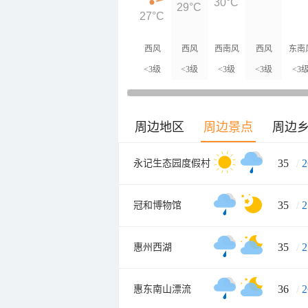
30°C
29°C
27°C
西风
西风
西南风
西风
东南
<3级
<3级
<3级
<3级
<3
周边地区
周边景点
周边
35
/
2
永记生态园度假村
35
/
2
冠和博物馆
35
/
2
惠州西湖
36
/
2
惠东南山漂流