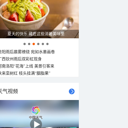
27°C
27°C
27°C
27°C
26°C
26°C
26°C
26°C
南风
南风
北风
南风
南风
西北风
西风
西风
<3级
<3级
<3级
<3级
<3级
<3级
<3级
<3级
广西南宁：盛夏里的“绿野仙踪”
贵阳雨后晨雾缭绕 宛如水墨画卷
广西钦州雨后双彩虹现身
河南洛阳“花海”上线 美景引客来
秋来栾树红 枝头挂满“胭脂果”
天气视频