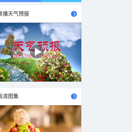
联播天气预报
21时
22时
23时
00时
01时
02时
03时
04时
高清图集