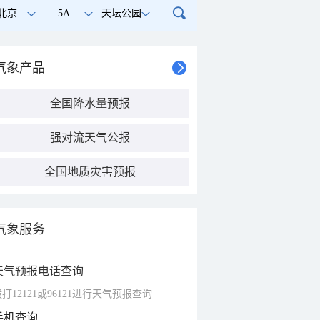
北京
5A
天坛公园
气象产品
全国降水量预报
强对流天气公报
全国地质灾害预报
气象服务
天气预报电话查询
打12121或96121进行天气预报查询
手机查询