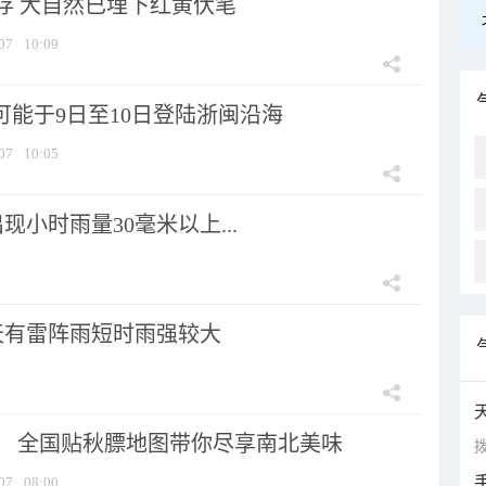
存 大自然已埋下红黄伏笔
07
10:09
可能于9日至10日登陆浙闽沿海
07
10:05
小时雨量30毫米以上...
天有雷阵雨短时雨强较大
节！ 全国贴秋膘地图带你尽享南北美味
拨
07
08:00