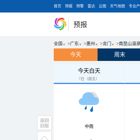
首页
预报
预警
雷达
云图
天气地图
专业产
预报
全国
>
广东
>
惠州
>
龙门
>
南昆山温
今天
周末
今天白天
7日（周五）
中雨