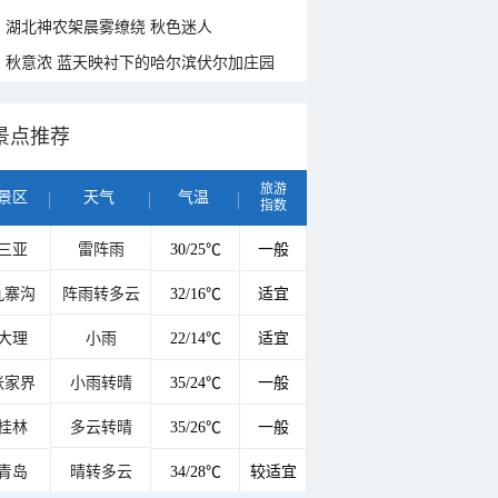
湖北神农架晨雾缭绕 秋色迷人
秋意浓 蓝天映衬下的哈尔滨伏尔加庄园
景点推荐
旅游
景区
天气
气温
指数
三亚
雷阵雨
30/25℃
一般
九寨沟
阵雨转多云
32/16℃
适宜
大理
小雨
22/14℃
适宜
张家界
小雨转晴
35/24℃
一般
桂林
多云转晴
35/26℃
一般
青岛
晴转多云
34/28℃
较适宜