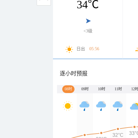
34
℃
<3级
日出
05:56
逐小时预报
08时
09时
10时
11时
12
33°
32°C