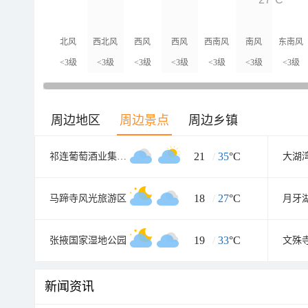
北风
西北风
西风
西风
西南风
南风
东南风
<3级
<3级
<3级
<3级
<3级
<3级
<3级
周边地区
周边景点
周边乡镇
21
/
35
°C
祁连葡萄酒业集团工业园
大湖
18
/
27
°C
马蹄寺风光旅游区
月牙
19
/
33
°C
张掖国家湿地公园
文殊
新闻资讯