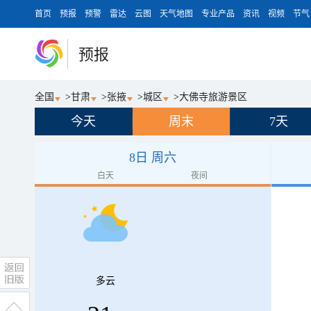
首页
预报
预警
雷达
云图
天气地图
专业产品
资讯
视频
节气
预报
全国
>
甘肃
>
张掖
>
城区
>
大佛寺旅游景区
今天
周末
7天
8日 周六
白天
夜间
多云