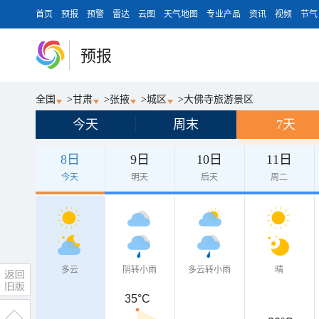
首页
预报
预警
雷达
云图
天气地图
专业产品
资讯
视频
节气
预报
全国
>
甘肃
>
张掖
>
城区
>
大佛寺旅游景区
今天
周末
7天
8日
9日
10日
11日
今天
明天
后天
周二
多云
阴转小雨
多云转小雨
晴
35°C