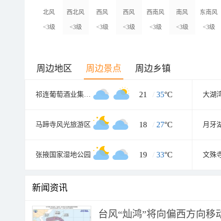
北风
西北风
西风
西风
西南风
南风
东南风
<3级
<3级
<3级
<3级
<3级
<3级
<3级
周边地区
周边景点
周边乡镇
21
/
35
°C
祁连葡萄酒业集团工业园
大湖
18
/
27
°C
马蹄寺风光旅游区
月牙
19
/
33
°C
张掖国家湿地公园
文殊
新闻资讯
台风“灿鸿”将向偏西方向移