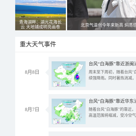
青海湖畔：湖光花海长
北京气温创今年来新高 焖蒸
云 天地铺成明亮画卷
重大天气事件
台风“白海豚”靠近浙闽
8月8日
周末至下周初，随着台风“
续强降雨。同时暑热消减，
台风“白海豚”靠近华东
8月7日
随着台风“白海豚”的靠近
高温范围将缩减，受冷空气