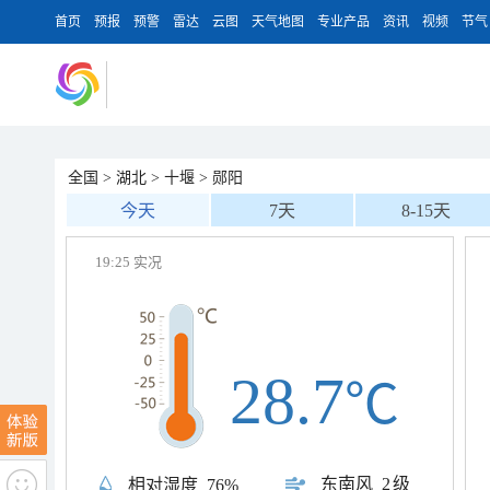
首页
预报
预警
雷达
云图
天气地图
专业产品
资讯
视频
节气
全国
>
湖北
>
十堰
>
郧阳
今天
7天
8-15天
19:25 实况
28.7
℃
东南风
2级
相对湿度
76%