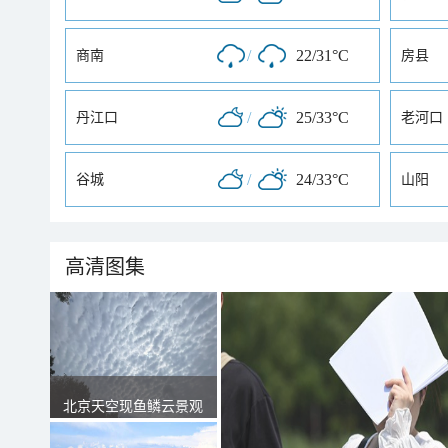
/
22/31°C
商南
房县
/
25/33°C
丹江口
老河口
/
24/33°C
谷城
山阳
高清图集
北京天空现鱼鳞云景观