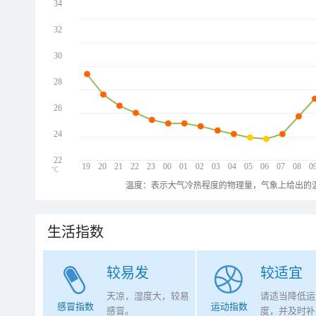
34
32
30
28
26
24
22
19
20
21
22
23
00
01
02
03
04
05
06
07
08
0
℃
温度：表示大气冷热程度的物理量，气象上给出的温
生活指数
较易发
较适宜
天凉，湿度大，较易
请适当降低运
感冒指数
运动指数
感冒。
度，并及时补