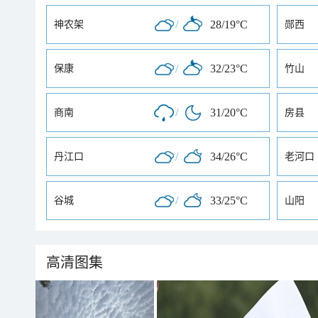
/
28/19°C
神农架
郧西
/
32/23°C
保康
竹山
/
31/20°C
商南
房县
/
34/26°C
丹江口
老河口
/
33/25°C
谷城
山阳
高清图集