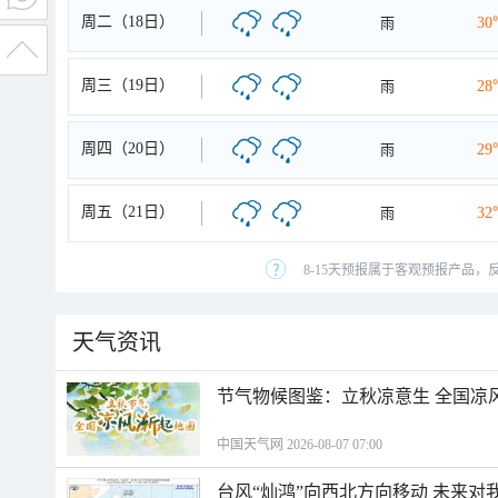
周二（18日）
雨
30
周三（19日）
雨
28
周四（20日）
雨
29
周五（21日）
雨
32
8-15天预报属于客观预报产品，
天气资讯
节气物候图鉴：立秋凉意生 全国凉
中国天气网 2026-08-07 07:00
台风“灿鸿”向西北方向移动 未来对