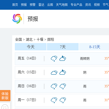
首页
预报
预警
雷达
云图
天气地图
专业产品
资讯
视频
节气
预报
全国
>
湖北
>
十堰
>
郧阳
今天
7天
8-15天
周五（14日）
雨转阴
35
周六（15日）
阴
35
周日（16日）
雨
35
周一（17日）
雨
31