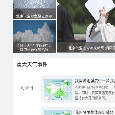
北京天空现鱼鳞云景观
今日份天空“显眼包” 北
北京气温创今年来新高 焖蒸
京浓积云强势抢镜
重大天气事件
8月6日
今明天（8月6日至7日）
散。同时，我国高温范围较
区将有大范围桑拿天。
我国降雨整体减少减弱