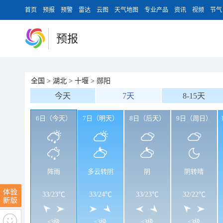
首页
预报
预警
雷达
云图
天气地图
专业产品
资讯
视频
节气
预报
全国
>
湖北
>
十堰
>
郧阳
今天
7天
8-15天
6日（今天）
7日（明天）
8日（后天）
9日（周日）
阵雨
多云转阴
阴
阴转晴
33
/
23℃
33
/
24℃
33
/
23℃
32
/
22℃
<3级
<3级
<3级
<3级