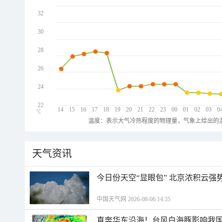
32
30
28
26
24
22
14
15
16
17
18
19
20
21
22
23
00
01
02
03
0
℃
温度：表示大气冷热程度的物理量，气象上给出的温
天气资讯
今日份天空“显眼包” 北京浓积云强
中国天气网 2026-08-06 14:35
直奔华东沿海！台风白海豚影响我国