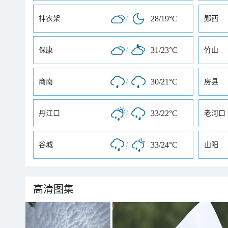
/
28/19°C
神农架
郧西
/
31/23°C
保康
竹山
/
30/21°C
商南
房县
/
33/22°C
丹江口
老河口
/
33/24°C
谷城
山阳
高清图集