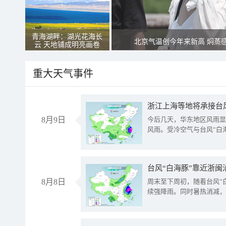
青海湖畔：湖光花海长
北京气温创今年来新高 焖蒸
云 天地铺成明亮画卷
重大天气事件
浙江上海等地将承接台风
8月9日
今后几天，华东地区风雨显
风雨。受冷空气与台风“白
台风“白海豚”靠近浙闽
8月8日
周末至下周初，随着台风“
续强降雨。同时暑热消减，