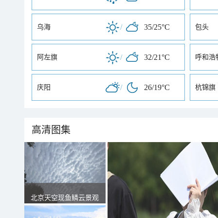
/
35/25°C
乌海
包头
/
32/21°C
阿左旗
呼和浩
/
26/19°C
庆阳
杭锦旗
高清图集
北京天空现鱼鳞云景观