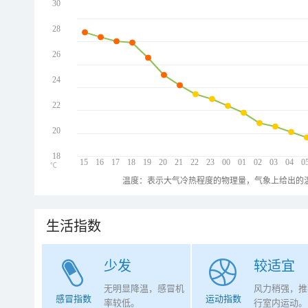
30
28
26
24
22
20
18
15
16
17
18
19
20
21
22
23
00
01
02
03
04
0
℃
温度：表示大气冷热程度的物理量，气象上给出的温
生活指数
少发
较适宜
无明显降温，感冒机
风力稍强，推
感冒指数
运动指数
率较低。
行室内运动。