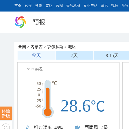
首页
预报
预警
雷达
云图
天气地图
专业产品
资讯
视频
节气
预报
全国
>
内蒙古
>
鄂尔多斯
>
城区
今天
7天
8-15天
15:15 实况
28.6
℃
西南风
2级
相对湿度
45%