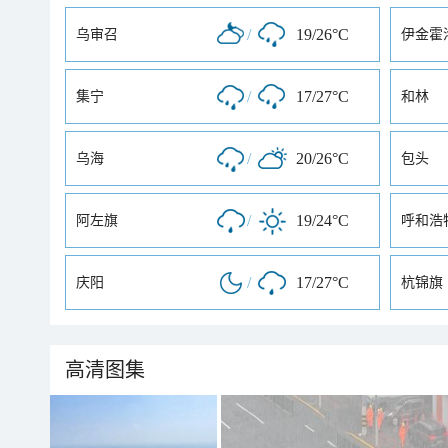
/
19/26°C
乌审召
伊金霍
/
17/27°C
集宁
和林
/
20/26°C
乌海
包头
/
19/24°C
阿左旗
呼和浩
/
17/27°C
庆阳
杭锦旗
高清图集