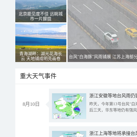
北京能见度不佳 远眺城
市一片朦胧
青海湖畔：湖光花海长
台风“白海豚”风雨铺展 江苏上海部
云 天地铺成明亮画卷
重大天气事件
浙江安徽等地台风雨仍
8月10日
昨天，今年第13号台风“
后三天，华东等地仍有强风
浙江上海等地将承接台风