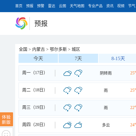
首页
预报
预警
雷达
云图
天气地图
专业产品
资讯
视频
节气
预报
全国
>
内蒙古
>
鄂尔多斯
>
城区
今天
7天
8-15天
周一（17日）
阴转雨
25
周二（18日）
雨
25
周三（19日）
雨
22
周四（20日）
多云
24