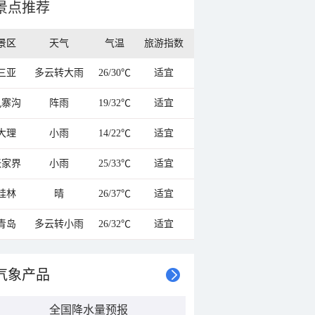
景点推荐
景区
天气
气温
旅游指数
三亚
多云转大雨
26/30℃
适宜
九寨沟
阵雨
19/32℃
适宜
大理
小雨
14/22℃
适宜
张家界
小雨
25/33℃
适宜
桂林
晴
26/37℃
适宜
青岛
多云转小雨
26/32℃
适宜
气象产品
全国降水量预报