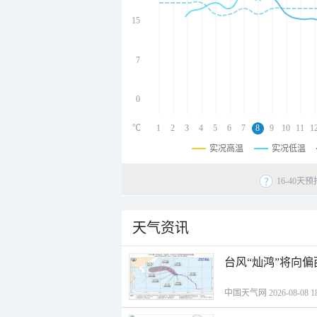
undefined
undefined
15
undefined
7
0
℃
1
2
3
4
5
6
7
8
9
10
11
1
实况高温
实况低温
16-40
天气资讯
台风“灿鸿”将向
中国天气网 2026-08-08 18