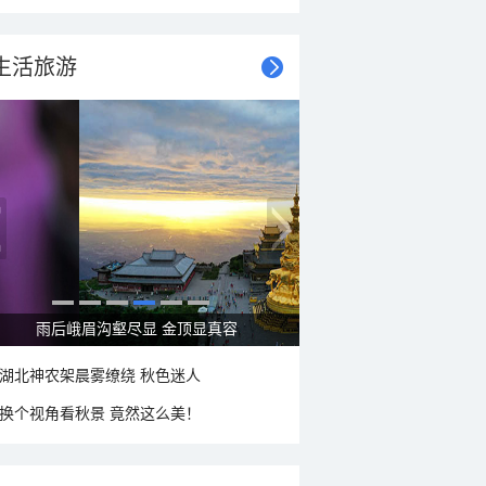
生活旅游
雨后峨眉沟壑尽显 金顶显真容
湖北神农架晨雾缭绕 秋色迷人
换个视角看秋景 竟然这么美！