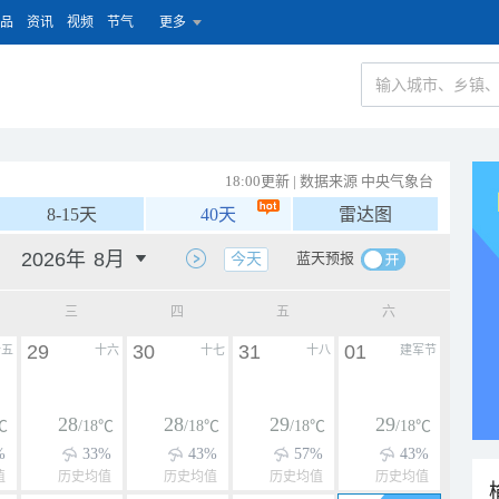
品
资讯
视频
节气
更多
18:00更新 | 数据来源 中央气象台
8-15天
40天
雷达图
蓝天预报
今天
三
四
五
六
29
30
31
01
十五
十六
十七
十八
建军节
28
28
29
29
℃
/18℃
/18℃
/18℃
/18℃
%
33%
43%
57%
43%
值
历史均值
历史均值
历史均值
历史均值