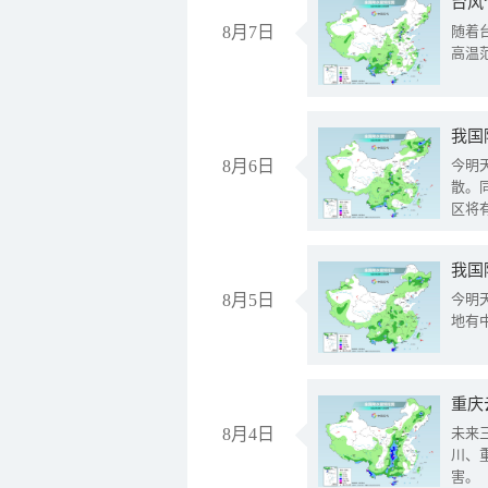
台风
8月7日
随着
高温
8月6日
今明
散。
区将
我国
8月5日
今明
地有
重庆
8月4日
未来
川、
害。