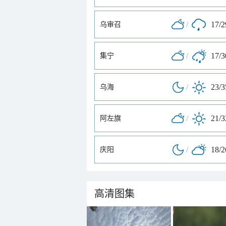
/
17/
乌审召
/
17/
集宁
/
23/
乌海
/
21/
阿左旗
/
18/
庆阳
高清图集