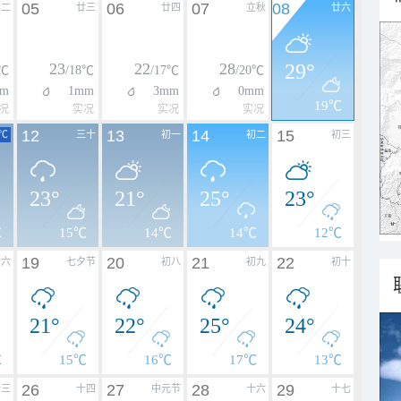
05
06
07
08
廿二
廿三
廿四
立秋
廿六
23
22
28
29°
7℃
/18℃
/17℃
/20℃
m
1mm
3mm
0mm
19℃
况
实况
实况
实况
12
13
14
15
℃
三十
初一
初二
初三
23°
21°
25°
23°
℃
15℃
14℃
14℃
12℃
19
20
21
22
初六
七夕节
初八
初九
初十
21°
22°
25°
24°
℃
15℃
16℃
17℃
13℃
26
27
28
29
十三
十四
中元节
十六
十七