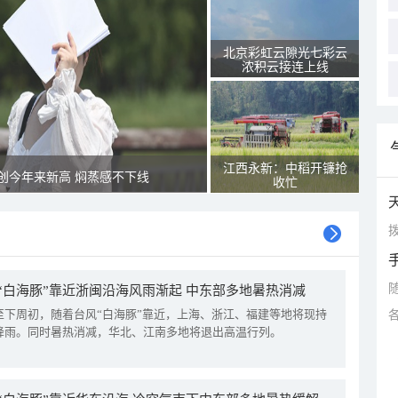
北京彩虹云隙光七彩云
浓积云接连上线
江西永新：中稻开镰抢
创今年来新高 焖蒸感不下线
收忙
拨
“白海豚”靠近浙闽沿海风雨渐起 中东部多地暑热消减
至下周初，随着台风“白海豚”靠近，上海、浙江、福建等地将现持
降雨。同时暑热消减，华北、江南多地将退出高温行列。