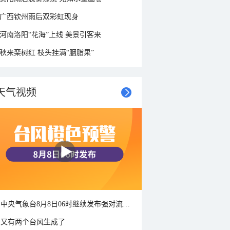
广西钦州雨后双彩虹现身
河南洛阳“花海”上线 美景引客来
秋来栾树红 枝头挂满“胭脂果”
天气视频
中央气象台8月8日06时继续发布强对流天气蓝色预警
又有两个台风生成了