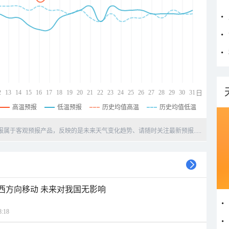
2
13
14
15
16
17
18
19
20
21
22
23
24
25
26
27
28
29
30
31
日
高温预报
低温预报
历史均值高温
历史均值低温
天预报属于客观预报产品，反映的是未来天气变化趋势、请随时关注最新预报.....
偏西方向移动 未来对我国无影响
:18