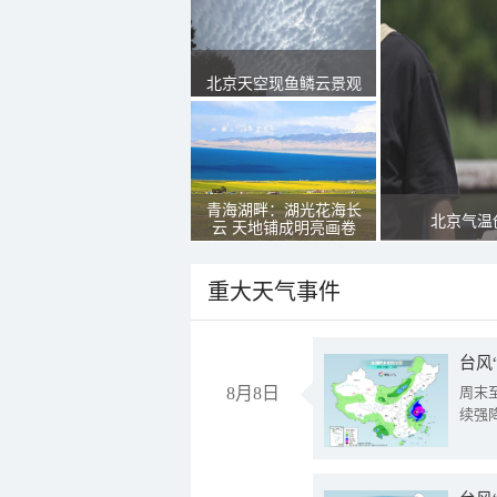
北京天空现鱼鳞云景观
青海湖畔：湖光花海长
北京气温
云 天地铺成明亮画卷
重大天气事件
台风
8月8日
周末
续强