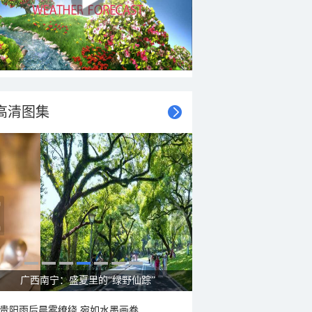
高清图集
广西南宁：盛夏里的“绿野仙踪”
贵阳雨后晨雾缭绕 宛如水墨画卷