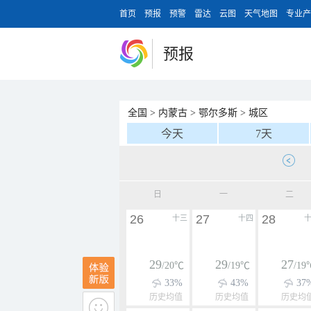
首页
预报
预警
雷达
云图
天气地图
专业产
预报
全国
>
内蒙古
>
鄂尔多斯
>
城区
今天
7天
日
一
二
26
27
28
十三
十四
29
29
27
/20℃
/19℃
/19
33%
43%
37
历史均值
历史均值
历史均