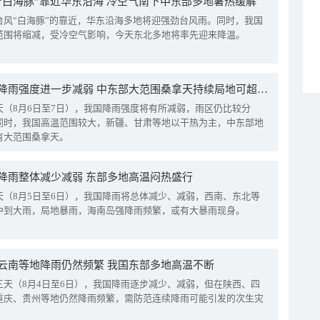
“白海豚”靠近华东沿海 冷空气南下中东部多地暑热缓解
台风“白海豚”的靠近，华东沿海多地将迎强劲台风雨。同时，我国
范围将缩减，受冷空气影响，今天东北多地将率先迎来降温。
我国降雨强度进一步减弱 中东部大范围桑拿天持续局地可超38℃
天（8月6日至7日），我国降雨强度将有所减弱，雨区仍比较分
同时，我国高温范围较大，新疆、甘肃等地以干热为主，中东部地
有大范围桑拿天。
降雨整体减少减弱 东部多地高温闷热盛行
天（8月5日至6日），我国降雨将总体减少、减弱，西南、东北等
中到大雨，局地暴雨，海南岛强降雨频繁，或有大暴雨现身。
云南等地降雨仍然频繁 我国东部多地高温不断
三天（8月4日至6日），我国降雨逐步减少、减弱，但在陕西、四
重庆、贵州等地仍然降雨频繁，需防范连续降雨可能引发的次生灾