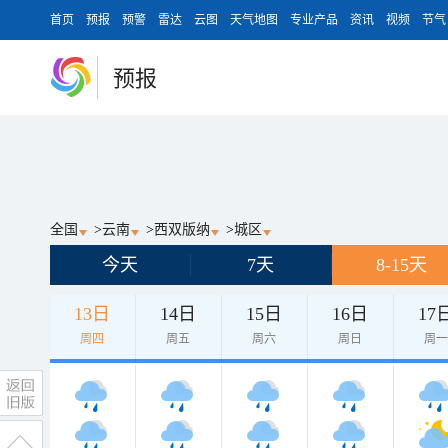
首页
预报
预警
雷达
云图
天气地图
专业产品
资讯
视频
节气
预报
全国
>
云南
>
西双版纳
>
城区
今天
7天
8-15天
13日
14日
15日
16日
17
周四
周五
周六
周日
周