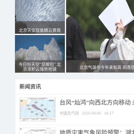
北京天空现鱼鳞云景观
今日份天空“显眼包” 北
北京气温创今年来新高 焖蒸
京浓积云强势抢镜
新闻资讯
台风“灿鸿”向西北方向移动
中国天气网
2026-08-06
18:17
地质灾害气象风险预警：湖北