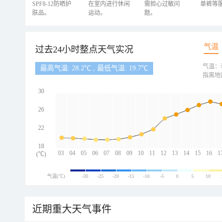
SPF8-12防晒护
在室内进行休闲
需担心过敏问
单裤等
肤品。
运动。
题。
气温
过去24小时整点天气实况
气温：
最高气温: 28.2℃ , 最低气温: 19.7℃
指离地
30
26
22
18
03
04
05
06
07
08
09
10
11
12
13
14
15
16
1
(℃)
气温(℃)
-30
-25
-20
-15
-10
-5
0
5
10
近期重大天气事件