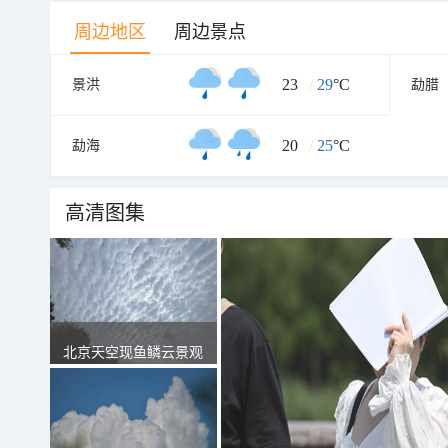
周边地区
周边景点
23
/
29
°C
景洪
勐腊
20
/
25
°C
勐海
高清图集
北京天空现鱼鳞云景观