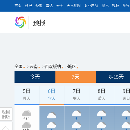
首页
预报
预警
雷达
云图
天气地图
专业产品
资讯
视频
节气
预报
全国
>
云南
>
西双版纳
>
城区
今天
7天
8-15天
5日
6日
7日
8日
9
昨天
今天
明天
后天
周