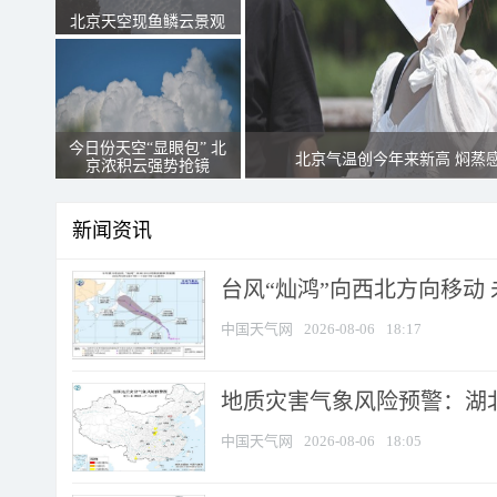
北京天空现鱼鳞云景观
今日份天空“显眼包” 北
北京气温创今年来新高 焖蒸
京浓积云强势抢镜
新闻资讯
台风“灿鸿”向西北方向移动
中国天气网
2026-08-06
18:17
地质灾害气象风险预警：湖北
中国天气网
2026-08-06
18:05