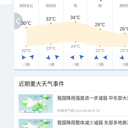
雨转多云
雨转阴
阴
雨
雨转
34°C
33°C
30°C
30°C
29°C
26°
24°C
23°C
22°C
22°C
22°C
22°
<3级
<3级
<3级
<3级
<3
近期重大天气事件
我国降雨强度进一步减弱 中东部大
中国天气网 2026-08-06 07:50
我国降雨整体减少减弱 东部多地高