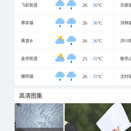
26
/
36
°C
飞彩街道
古泉
26
/
36
°C
寒亭镇
洪林
26
/
36
°C
黄渡乡
济川
25
/
35
°C
金坝街道
敬亭
26
/
35
°C
狸桥镇
沈村
高清图集