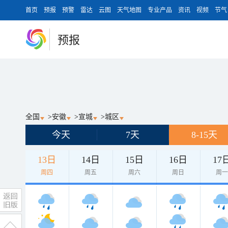
首页
预报
预警
雷达
云图
天气地图
专业产品
资讯
视频
节气
预报
全国
>
安徽
>
宣城
>
城区
今天
7天
8-15天
13日
14日
15日
16日
17
周四
周五
周六
周日
周