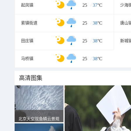
25
/
37
°C
起凤镇
少海
25
/
38
°C
索镇街道
唐山
25
/
38
°C
田庄镇
新城
25
/
38
°C
马桥镇
高清图集
北京天空现鱼鳞云景观