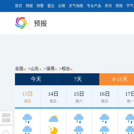
首页
预报
预警
雷达
云图
天气地图
专业产品
资讯
视频
节气
预报
全国
>
山东
>
淄博
>
桓台
今天
7天
8-15天
13日
14日
15日
16日
17
周四
周五
周六
周日
周