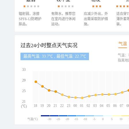
辐射弱，涂擦
有降水，推荐您
应减少外出，外
适合穿
SPF8-12防晒护
在室内进行休闲
出需采取防护措
薄外套
肤品。
运动。
施。
装。
气温
过去24小时整点天气实况
气温：
最高气温: 33.7℃ , 最低气温: 22.7℃
指离地
33
29
25
21
18
19
20
21
22
23
00
01
02
03
04
05
06
07
0
(℃)
气温(℃)
-30
-25
-20
-15
-10
-5
0
5
10