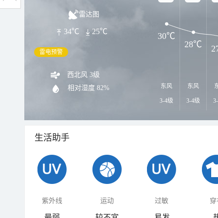
雷达图
34℃
25℃
30℃
28℃
2
雷电预警
西北风 3级
东风
东风
相对湿度
82%
3-4级
3-4级
3
生活助手
紫外线
运动
过敏
穿
最弱
较不宜
易发