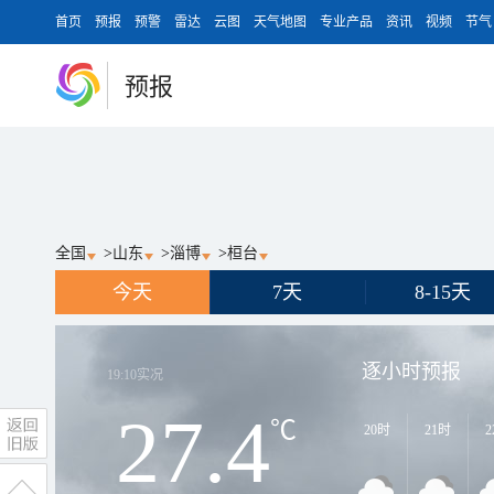
首页
预报
预警
雷达
云图
天气地图
专业产品
资讯
视频
节气
预报
全国
>
山东
>
淄博
>
桓台
今天
7天
8-15天
逐小时预报
19:10
实况
27.4
℃
20时
21时
2