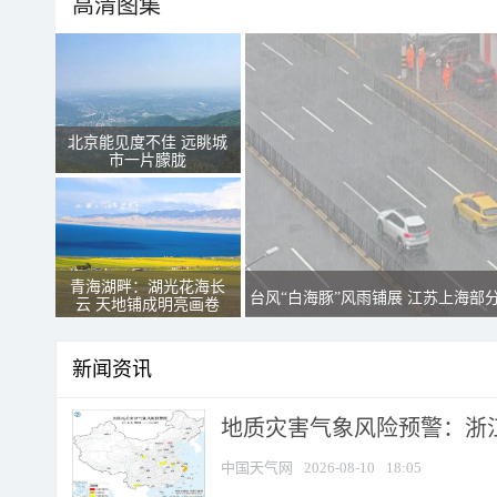
高清图集
北京能见度不佳 远眺城
市一片朦胧
青海湖畔：湖光花海长
台风“白海豚”风雨铺展 江苏上海部
云 天地铺成明亮画卷
新闻资讯
地质灾害气象风险预警：浙江
中国天气网
2026-08-10
18:05