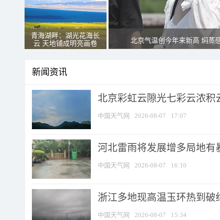
青海湖畔：湖光花海长
北京气温创今年来新高 焖蒸
云 天地铺成明亮画卷
新闻资讯
北京彩虹云隙光七彩云浓积
中国天气网
2026-08-07
17:07
河北雷雨将发展增多局地有暴
中国天气网
2026-08-07
16:10
浙江多地现高温玉环热到破纪录
中国天气网
2026-08-07
15:34