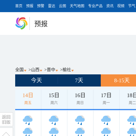
首页
预报
预警
雷达
云图
天气地图
专业产品
资讯
视频
节气
预报
全国
>
山西
>
晋中
>
榆社
今天
7天
8-15天
14日
15日
16日
17日
18
周五
周六
周日
周一
周