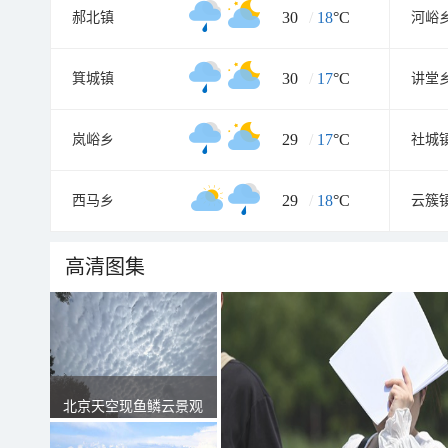
30
/
18
°C
郝北镇
河峪
30
/
17
°C
箕城镇
讲堂
29
/
17
°C
岚峪乡
社城
29
/
18
°C
西马乡
云簇
高清图集
北京天空现鱼鳞云景观