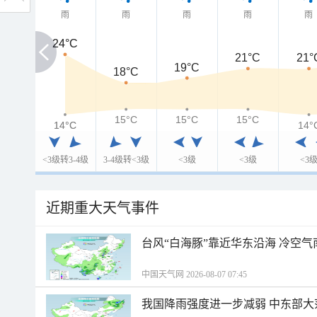
雨
雨
雨
雨
雨
24°C
24°C
21°C
21°
19°C
18°C
15°C
15°C
15°C
14°C
14°C
14°
<3级转3-4级
3-4级转<3级
<3级
<3级
<3
近期重大天气事件
台风“白海豚”靠近华东沿海 冷空
中国天气网 2026-08-07 07:45
我国降雨强度进一步减弱 中东部大