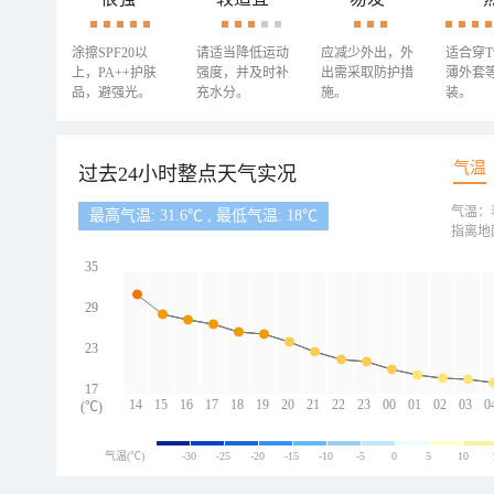
涂擦SPF20以
请适当降低运动
应减少外出，外
适合穿
上，PA++护肤
强度，并及时补
出需采取防护措
薄外套
品，避强光。
充水分。
施。
装。
气温
过去24小时整点天气实况
气温：
最高气温: 31.6℃ , 最低气温: 18℃
指离地
35
29
23
17
14
15
16
17
18
19
20
21
22
23
00
01
02
03
0
(℃)
气温(℃)
-30
-25
-20
-15
-10
-5
0
5
10