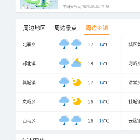
中国天气网 2026-08-04 07:56
周边地区
周边景点
周边乡镇
27
/
14
°C
北寨乡
城区
28
/
15
°C
郝北镇
河峪
27
/
14
°C
箕城镇
讲堂
26
/
14
°C
岚峪乡
社城
26
/
15
°C
西马乡
云簇