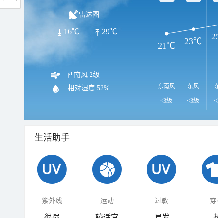
雷达图
16℃
29℃
2
23℃
21℃
西南风 2级
东南风
东风
相对湿度
52%
<3级
<3级
<
生活助手
紫外线
运动
过敏
穿
很强
较适宜
易发