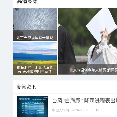
高清图集
北京天空现鱼鳞云景观
青海湖畔：湖光花海长
北京气温创今年来新高 焖蒸
云 天地铺成明亮画卷
新闻资讯
台风“白海豚” 降雨进程表出炉
中国天气网
2026-08-08
13:19