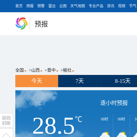
首页
预报
预警
雷达
云图
天气地图
专业产品
资讯
视频
节气
预报
全国
>
山西
>
晋中
>
榆社
今天
7天
8-15天
逐小时预报
14:35
实况
28.5
℃
08时
09时
1