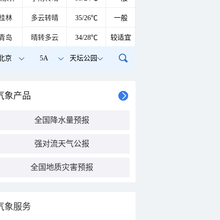
桂林
多云转晴
35/26℃
一般
青岛
晴转多云
34/28℃
较适宜
北京
5A
天坛公园
气象产品
全国降水量预报
强对流天气公报
全国地质灾害预报
气象服务