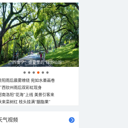
广西南宁：盛夏里的“绿野仙踪”
贵阳雨后晨雾缭绕 宛如水墨画卷
广西钦州雨后双彩虹现身
河南洛阳“花海”上线 美景引客来
秋来栾树红 枝头挂满“胭脂果”
天气视频