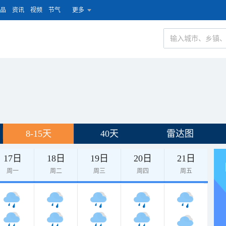
品
资讯
视频
节气
更多
8-15天
40天
雷达图
17日
18日
19日
20日
21日
周一
周二
周三
周四
周五