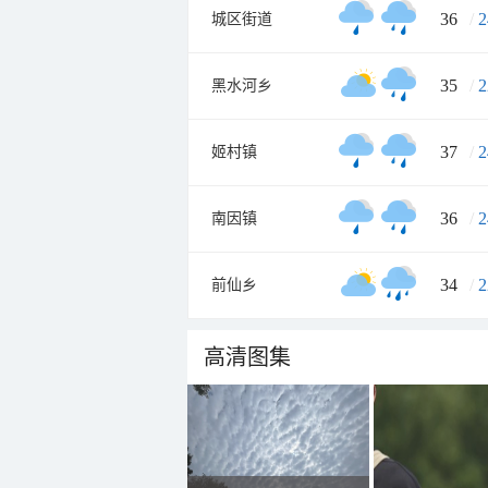
36
/
2
城区街道
35
/
2
黑水河乡
37
/
2
姬村镇
36
/
2
南因镇
34
/
2
前仙乡
高清图集