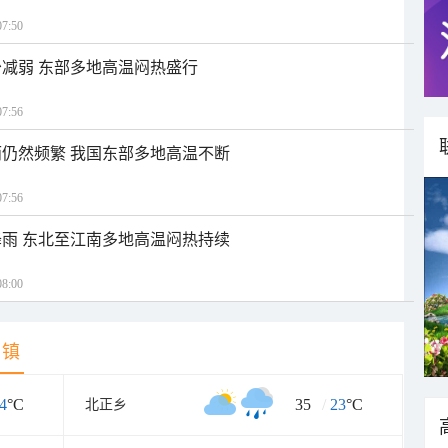
7:50
减弱 东部多地高温闷热盛行
7:56
仍然频繁 我国东部多地高温不断
7:56
雨 东北至江南多地高温闷热持续
8:00
乡镇
4
°C
35
/
23
°C
北正乡