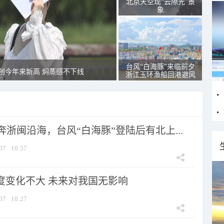
北京天空现“云隙光”景
象
台风“白海豚”来临前夕
创今年来新高 焖蒸感不下线
浙江玉环渔船回港避风
浙闽沿海，台风“白海豚”登陆后有北上...
07
10:57
强度变化不大 未来对我国无影响
07
10:27