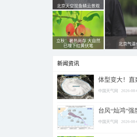
北京天空现鱼鳞云景观
立秋：暑热尚存 大自然
北京气温
已埋下红黄伏笔
新闻资讯
体型变大！直奔
中国天气网
2026-08-
台风“灿鸿”
中国天气网
2026-08-