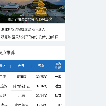
雨后峨眉沟壑尽显 金顶显真容
湖北神农架晨雾缭绕 秋色迷人
秋意浓 蓝天映衬下的哈尔滨伏尔加庄园
景点推荐
旅游
景区
天气
气温
指数
三亚
雷阵雨
30/25℃
一般
九寨沟
阵雨转多云
32/16℃
适宜
大理
小雨
22/14℃
适宜
张家界
小雨转晴
35/24℃
一般