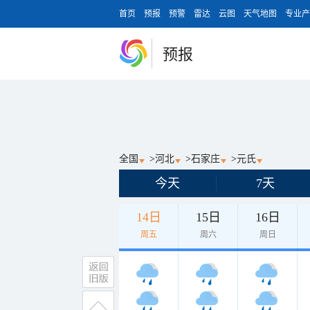
首页
预报
预警
雷达
云图
天气地图
专业产
预报
全国
>
河北
>
石家庄
>
元氏
今天
7天
14日
15日
16日
周五
周六
周日