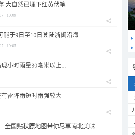
存 大自然已埋下红黄伏笔
07
10:09
可能于9日至10日登陆浙闽沿海
07
10:05
小时雨量30毫米以上...
天有雷阵雨短时雨强较大
节！ 全国贴秋膘地图带你尽享南北美味