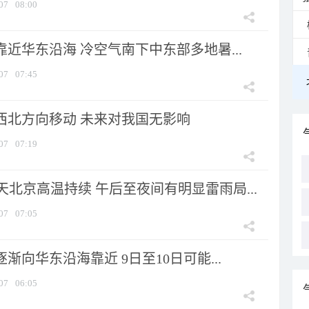
07
08:00
靠近华东沿海 冷空气南下中东部多地暑...
07
07:45
向西北方向移动 未来对我国无影响
07
07:19
北京高温持续 午后至夜间有明显雷雨局...
07
07:05
逐渐向华东沿海靠近 9日至10日可能...
07
06:05