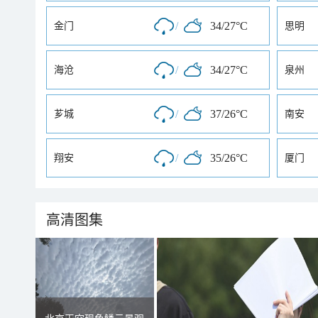
/
34/27°C
金门
思明
/
34/27°C
海沧
泉州
/
37/26°C
芗城
南安
/
35/26°C
翔安
厦门
高清图集