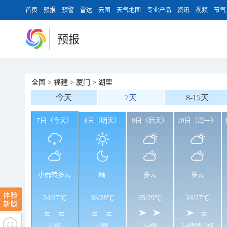
首页
预报
预警
雷达
云图
天气地图
专业产品
资讯
视频
节气
预报
全国
>
福建
>
厦门
>
湖里
今天
7天
8-15天
7日（今天）
8日（明天）
9日（后天）
10日（周一）
小雨转多云
晴
多云
多云
34
/
27℃
36
/
28℃
35
/
29℃
34
/
27℃
<3级
<3级
3-4级
3-4级转<3级