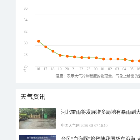
36
34
32
30
28
26
16
17
18
19
20
21
22
23
00
01
02
03
04
05
0
℃
温度：表示大气冷热程度的物理量，气象上给出的温
天气资讯
河北雷雨将发展增多局地有暴雨到大
中国天气网 2026-08-07 16:10
台风“白海豚”将登陆我国华东沿海