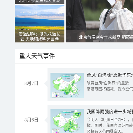
北京天空现鱼鳞云景观
青海湖畔：湖光花海长
北京气温创今年来新高 焖蒸
云 天地铺成明亮画卷
重大天气事件
台风“白海豚”靠近华东
8月7日
随着台风“白海豚”的靠近
高温范围将缩减，受冷空气
8月6日
今明天（8月6日至7日）
散。同时，我国高温范围较
区将有大范围桑拿天。