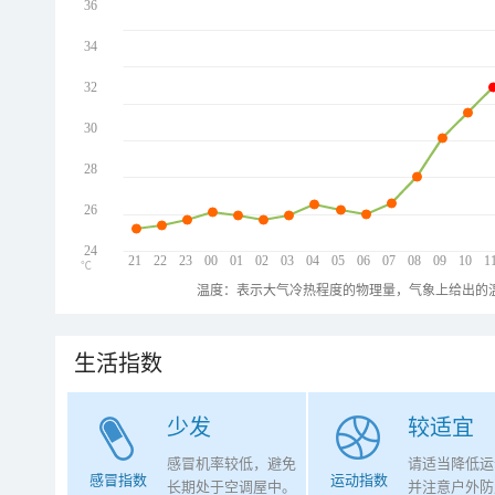
36
34
32
30
28
26
24
21
22
23
00
01
02
03
04
05
06
07
08
09
10
1
℃
温度：表示大气冷热程度的物理量，气象上给出的温
生活指数
少发
较适宜
感冒机率较低，避免
请适当降低运
感冒指数
运动指数
长期处于空调屋中。
并注意户外防