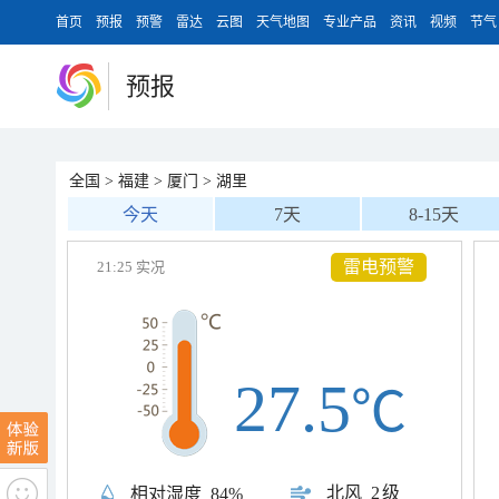
首页
预报
预警
雷达
云图
天气地图
专业产品
资讯
视频
节气
预报
全国
>
福建
>
厦门
>
湖里
今天
7天
8-15天
雷电预警
21:25 实况
27.5
℃
北风
2级
相对湿度
84%