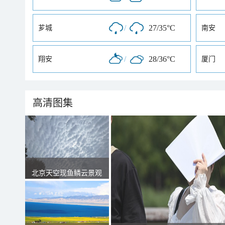
/
27/35°C
芗城
南安
/
28/36°C
翔安
厦门
高清图集
北京天空现鱼鳞云景观