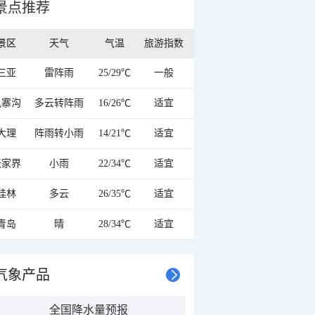
景点推荐
景区
天气
气温
旅游指数
三亚
雷阵雨
25/29℃
一般
九寨沟
多云转阵雨
16/26℃
适宜
大理
阵雨转小雨
14/21℃
适宜
张家界
小雨
22/34℃
适宜
桂林
多云
26/35℃
适宜
青岛
晴
28/34℃
适宜
气象产品
全国降水量预报