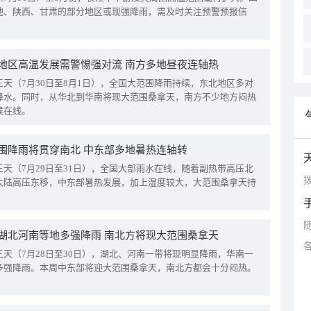
地、陕西、甘肃的部分地区或现强降雨，需及时关注预警预报信
地区高温发展需警惕强对流 南方多地昼夜连轴热
三天（7月30日至8月1日），全国大范围降雨持续，东北地区多对
降水。同时，从华北到华南将现大范围桑拿天，南方不少地方闷热
候在线。
围降雨将贯穿南北 中东部多地暑热连轴转
三天（7月29日至31日），全国大部雨水在线，随着副热带高压北
拨
大陆高压东移，中东部暑热发展，加上湿度较大，大范围桑拿天持
湖北河南等地多强降雨 南北方将现大范围桑拿天
三天（7月28日至30日），湖北、河南一带将现明显降雨，华南一
多强降雨。本周中东部将迎大范围桑拿天，南北方都会十分闷热。