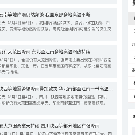
云南等地降雨仍然频繁 我国东部多地高温不断
三天（8月4日至6日），我国降雨逐步减少、减弱，但在陕西、四
重庆、贵州等地仍然降雨频繁，需防范连续降雨可能引发的次生灾
仍有大范围降雨 东北至江南多地高温闷热持续
（8月3日），全国仍有大范围降雨，强降雨主要出现在华南和西南
东部至华北、东北一带。在副热带高压的掌控下，从东北至江南高
热天气持续。
四川陕西等地需警惕降雨叠加致灾 华北南部至江南一带高温频现
三天（8月2日至4日），四川、陕西等地多地雨势仍猛烈。同时，
中东部仍有大范围高温桑拿天，华北南部至江南一带高温频现。
部大范围桑拿天持续 四川陕西等部分地区有强降雨
（7月31日）至8月初，长江中下游及其周围高温范围或再扩大。四