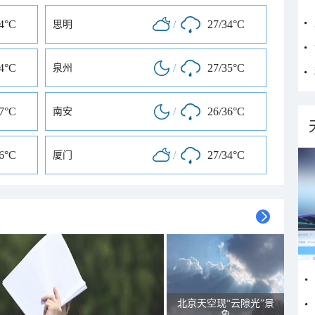
34°C
/
27/34°C
思明
34°C
/
27/35°C
泉州
37°C
/
26/36°C
南安
36°C
/
27/34°C
厦门
北京天空现“云隙光”景
象