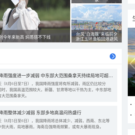
台风“白海豚”来临前夕
创今年来新高 焖蒸感不下线
浙江玉环渔船回港避风
我国降雨强度进一步减弱 中东部大范围桑拿天持续局地可超38℃
天（8月6日至7日），我国降雨强度将有所减弱，雨区仍比较分
同时，我国高温范围较大，新疆、甘肃等地以干热为主，中东部地
有大范围桑拿天。
降雨整体减少减弱 东部多地高温闷热盛行
天（8月5日至6日），我国降雨将总体减少、减弱，西南、东北等
中到大雨，局地暴雨，海南岛强降雨频繁，或有大暴雨现身。