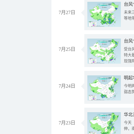
台风
7月27日
未来
等地
台风
7月25日
受台
特大
现强
明起
7月24日
今明
弱态
华北
7月23日
今天
伸，