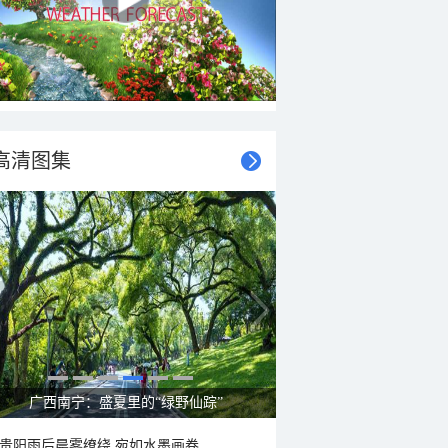
高清图集
广西南宁：盛夏里的“绿野仙踪”
贵阳雨后晨雾缭绕 宛如水墨画卷