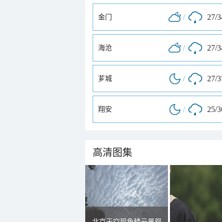
/
27/
金门
/
27/
海沧
/
27/
芗城
/
25/
翔安
高清图集
北京天空现鱼鳞云景观