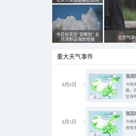
今日份天空“显眼包” 北
北京气温
京浓积云强势抢镜
重大天气事件
8月6日
今明
散。
区将
我国
8月5日
今明
地有