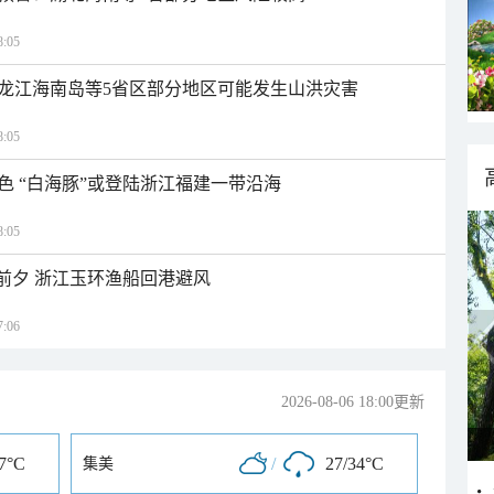
:05
龙江海南岛等5省区部分地区可能发生山洪灾害
:05
色 “白海豚”或登陆浙江福建一带沿海
:05
临前夕 浙江玉环渔船回港避风
:06
2026-08-06 18:00更新
37°C
/
27/34°C
集美