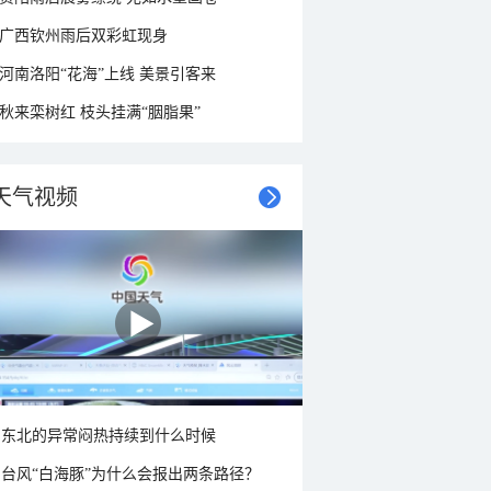
广西钦州雨后双彩虹现身
河南洛阳“花海”上线 美景引客来
秋来栾树红 枝头挂满“胭脂果”
天气视频
东北的异常闷热持续到什么时候
台风“白海豚”为什么会报出两条路径？