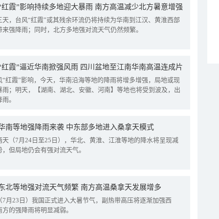
“红霞”影响持续多地迎大暴雨 南方高温减少北方暑意增强
三天，台风“红霞”或其残余环流仍将持续为华南到江汉、黄淮西部
带来强降雨；同时，北方多地强对流天气仍然频繁。
“红霞”逼近华南掀强风雨 四川盆地至江南华南高温连成片
风“红霞”影响，今天，华南沿海等地的降雨将增多增强，局地或现
暴雨；明天，【湖南、湖北、安徽、河南】等地也将受到波及，出
降雨。
华南等地强降雨来袭 中东部多地进入桑拿天模式
两天（7月24日至25日），华北、黄淮、江淮等地的降水将呈现减
势，但局地仍会有强对流天气。
东北等地强对流天气频繁 南方高温桑拿天发展增多
（7月23日）我国正式进入大暑节气，副热带高压将逐渐加强西
南方的强降雨将明显减弱。