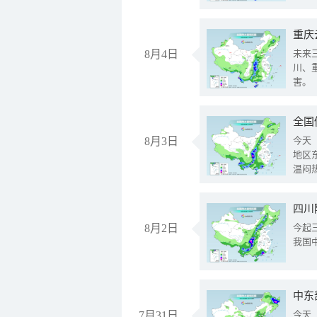
重庆
8月4日
未来
川、
害。
全国
8月3日
今天
地区
温闷
8月2日
今起
我国
中东
7月31日
今天