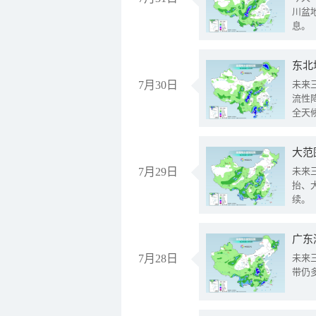
川盆
息。
东北
7月30日
未来
流性
全天
大范
7月29日
未来
抬、
续。
广东
7月28日
未来
带仍