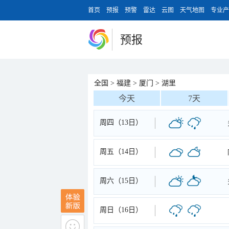
首页
预报
预警
雷达
云图
天气地图
专业产
预报
全国
>
福建
>
厦门
>
湖里
今天
7天
周四（13日）
周五（14日）
周六（15日）
周日（16日）