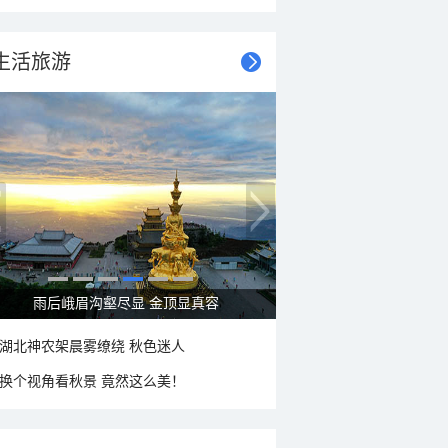
生活旅游
雨后峨眉沟壑尽显 金顶显真容
湖北神农架晨雾缭绕 秋色迷人
换个视角看秋景 竟然这么美！