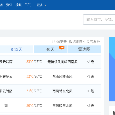
品
资讯
视频
节气
更多
18:00更新
|
数据来源 中央气象台
8-15天
40天
雷达图
多云转雨
33℃
/27℃
无持续风向转西南风
<3级
阴转多云
32℃
/26℃
东南风转南风
<3级
多云转阴
31℃
/25℃
南风转东北风
<3级
雨
30℃
/25℃
东风转东北风
<3级