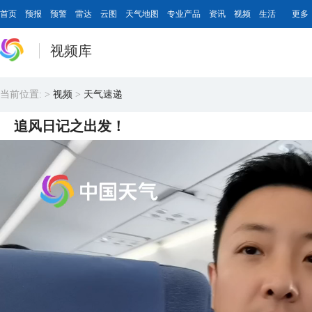
首页
预报
预警
雷达
云图
天气地图
专业产品
资讯
视频
生活
更多
视频库
当前位置:
>
视频
>
天气速递
追风日记之出发！