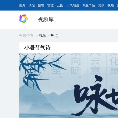
首页
预报
预警
雷达
云图
天气地图
专业产品
资讯
视频
视频库
当前位置:
>
视频
>
热点
小暑节气诗