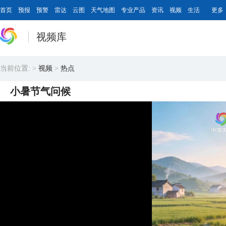
首页
预报
预警
雷达
云图
天气地图
专业产品
资讯
视频
生活
更多
视频库
当前位置:
>
视频
>
热点
小暑节气问候