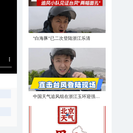
"白海豚”已二次登陆浙江乐清
中国天气追风组在浙江玉环迎强台风“白海豚”登陆