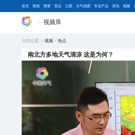
首页
预报
预警
雷达
云图
天气地图
专业产品
资讯
视频
视频库
当前位置:
>
视频
>
热点
南北方多地天气清凉 这是为何？