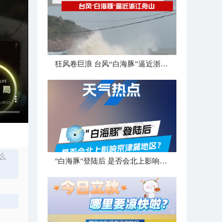
狂风卷巨浪 台风“白海豚”逼近浙江舟山
么
"白海豚"登陆后 是否会北上影响京津冀地区？