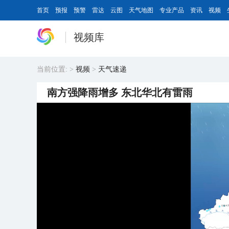
首页
预报
预警
雷达
云图
天气地图
专业产品
资讯
视频
视频库
当前位置:
>
视频
>
天气速递
南方强降雨增多 东北华北有雷雨