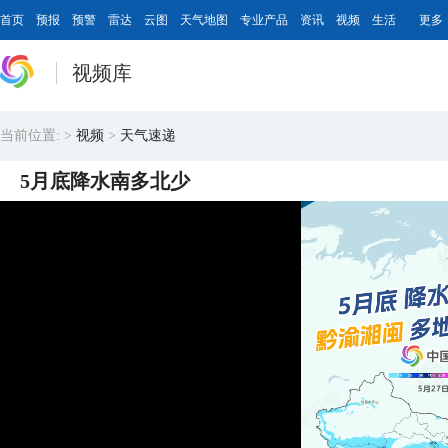
首页
预报
预警
雷达
云图
天气地图
专业产品
资讯
视频
生活
更多
视频库
当前位置:
>
视频
>
天气速递
5月底降水南多北少