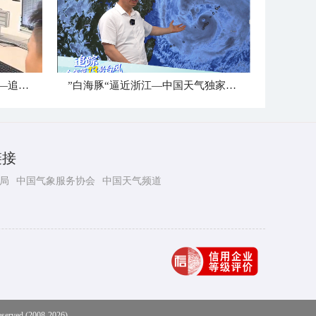
追踪今年第13号台风“白海豚”—追风小组台州最新消息
”白海豚“逼近浙江—中国天气独家解读
链接
局
中国气象服务协会
中国天气频道
eserved (2008-2026)