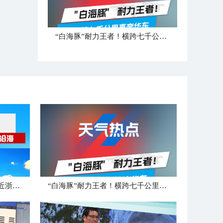
“白海豚”耐力王者！横跨七千公里直奔华东
壮观水汽云！台风“白海豚”逼近浙闽沿海
“白海豚”耐力王者！横跨七千公里直奔华东