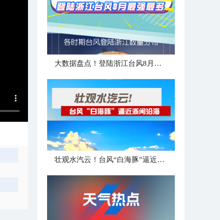
大数据盘点！登陆浙江台风8月最强最多
壮观水汽云！台风“白海豚”逼近浙闽沿海