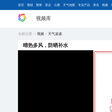
首页
预报
预警
雷达
云图
天气地图
专业产品
资讯
视频
视频库
当前位置:
>
视频
>
天气速递
晴热多风，防晒补水