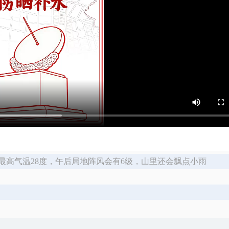
最高气温28度，午后局地阵风会有6级，山里还会飘点小雨