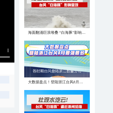
海面翻涌巨浪堆叠 “白海豚”影响显现
大数据盘点！登陆浙江台风8月最强最多