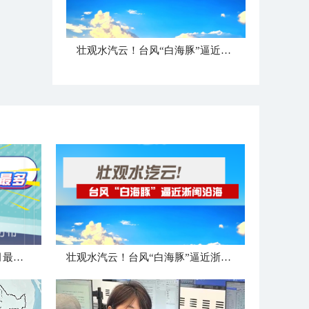
壮观水汽云！台风“白海豚”逼近浙闽沿海
大数据盘点！登陆浙江台风8月最强最多
壮观水汽云！台风“白海豚”逼近浙闽沿海