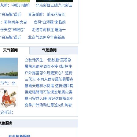
西永新：中稻开镰抢
北京彩虹云隙光七彩云
“白海豚”逼近
青海湖畔：湖光花海长
：暑热尚存 大自
台风“白海豚”来临前
份天空“显眼包”
走进青海祁连 邂逅一
“白海豚”逼近
北京气温创今年来新高
天气新闻
气候趣闻
立秋话养生：“贴秋膘”莫着急
暑热未退空调吹不停 3招护住
先清暑再防燥
户外露营怎么玩更安心？这份
肩颈不酸痛
三伏天 不同人群专属防暑要点
攻略请收好
秋节气：北
暴雨天遇积水倒灌 这份避险提
请收好
连续强降雨可能诱发地质灾害
示请收好
夏日安然入睡 收好这份降温小
这些前兆要知道
夏季户外活动注意这6点 防暑
贴士
健身两不误
秋这样过：
气象服务