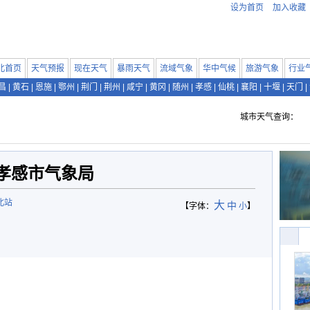
设为首页
加入收藏
北首页
天气预报
现在天气
暴雨天气
流域气象
华中气候
旅游气象
行业
昌
|
黄石
|
恩施
|
鄂州
|
荆门
|
荆州
|
咸宁
|
黄冈
|
随州
|
孝感
|
仙桃
|
襄阳
|
十堰
|
天门
|
城市天气查询：
孝感市气象局
北站
大
中
【字体：
小
】