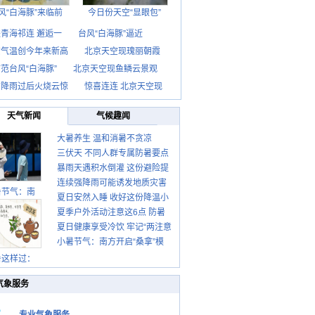
风“白海豚”来临前
今日份天空“显眼包”
青海祁连 邂逅一
台风“白海豚”逼近
京气温创今年来新高
北京天空现瑰丽朝霞
范台风“白海豚”
北京天空现鱼鳞云景观
京降雨过后火烧云惊
惊喜连连 北京天空现
天气新闻
气候趣闻
大暑养生 温和消暑不贪凉
三伏天 不同人群专属防暑要点
暴雨天遇积水倒灌 这份避险提
请收好
连续强降雨可能诱发地质灾害
示请收好
暑节气：南
夏日安然入睡 收好这份降温小
这些前兆要知道
夏季户外活动注意这6点 防暑
贴士
夏日健康享受冷饮 牢记“两注意
健身两不误
小暑节气：南方开启“桑拿”模
一控制”
式 北方陆续进入雨季
暑这样过：
气象服务