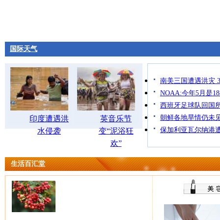
国际天气
南美三国遭遇洪灾 
NOAA:今年5月是
西班牙足球队回国
朝鲜各地旱情仍未见
印度遭遇洪
英音乐节
保加利亚瓦尔纳港遭
水侵袭
变“泥浴狂
欢”
生活百汇堂