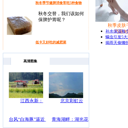
秋冬季节健脾消食常吃5种食物
秋冬交替，我们该如何
保脾护胃呢？
秋季皮肤
补水保湿每
巧应
螨虫引发5
低卡又好吃的减肥菜
揭雨天偷懒
每天吃魔芋会有减肥的
效果，那吃魔芋真的可
高清图集
以减肥吗？
女人保健操 告别黄脸婆
女人保健操，留住美
丽，留住青春，一起健
江西永新：
北京彩虹云
康一起成长。
中稻开镰抢
隙光七彩云
台风“白海豚”逼近
青海湖畔：湖光花
海长