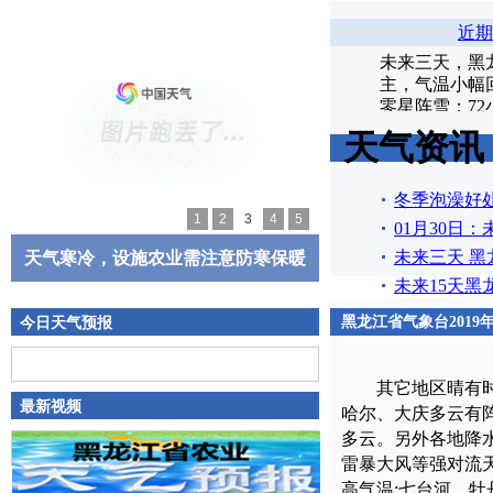
近期
未来三天，黑
主，气温小幅
零星阵雪；72
【
查看全文
】
天气资讯
冬季泡澡好
1
2
3
4
5
01月30日
未来三天 黑
天气寒冷，设施农业需注意防寒保暖
未来15天黑
哈尔滨农业
黑龙江省气象台2019
今日天气预报
其它地区晴有时
最新视频
哈尔、大庆多云有
多云。另外各地降
雷暴大风等强对流
高气温:七台河、牡丹江