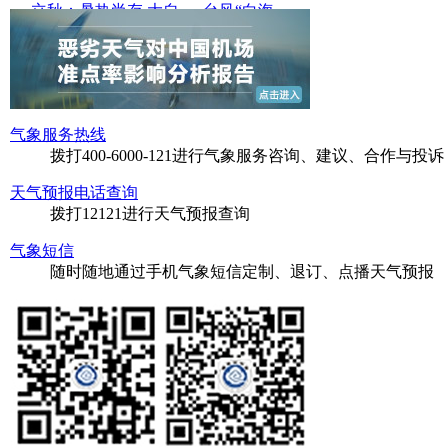
立秋：暑热尚存 大自
台风“白海
豚”来临前
今日份天空“显眼包”
走进青海祁连
邂逅一
台风“白海豚”逼近
北京气温创今年来
新高
气象服务热线
拨打400-6000-121进行气象服务咨询、建议、合作与投诉
天气预报电话查询
拨打12121进行天气预报查询
气象短信
随时随地通过手机气象短信定制、退订、点播天气预报