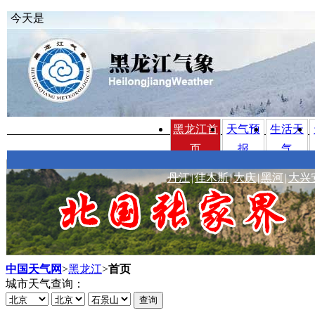
今天是
黑龙江首
天气预
生活天
页
报
气
丹江
|
佳木斯
|
大庆
|
黑河
|
大兴
中国天气网
>
黑龙江
>
首页
城市天气查询：