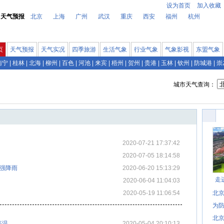
设为首页
加入收藏
天气预报
北京
上海
广州
武汉
重庆
西安
福州
杭州
页
天气预报
天气实况
四季旅游
生活气象
行业气象
气象影视
东盟气象
南宁
|
桂林
|
北海
|
柳州
|
百色
|
河池
|
来宾
|
梧州
|
贺州
|
贵港
|
玉林
|
钦州
|
防城港
|
崇
城市天气查询：
2020-07-21 17:37:42
2020-07-05 18:14:58
轮强降雨
2020-06-20 15:13:29
走
2020-06-04 11:04:03
2020-05-19 11:06:54
北
为防
北
高温
2020-05-04 20:10:13