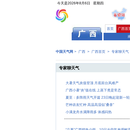
今天是
2026年8月6日
星期四
首页
广西首
中国天气网
>
广西
>
广西首页
>
专家聊天气
专家聊天气
大暑天气炎值登顶 月底前台风难产
广西小暑“炎”值在线 上蒸下煮是常态
夏至：多阵雨天气开篇 23日晚起迎新一
芒种农友忙种 高温高湿似“桑拿”
小满龙舟水满降雨多 体感闷热
“立夏”广西晴热少雨 10日冷空气来缓解