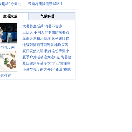
分超标” 今天北
云南昆明降雨致城区主
生活旅游
气候科普
大暑养生 温和消暑不贪凉
三伏天 不同人群专属防暑要点
暴雨天遇积水倒灌 这份避险提
请收好
连续强降雨可能诱发地质灾害
示请收好
暑节气：南
夏日安然入睡 收好这份降温小
这些前兆要知道
夏季户外活动注意这6点 防暑健
贴士
夏日健康享受冷饮 牢记“两注意
身两不误
小暑节气：南方开启“桑拿”模式
一控制”
暑这样过：
北方陆续进入雨季