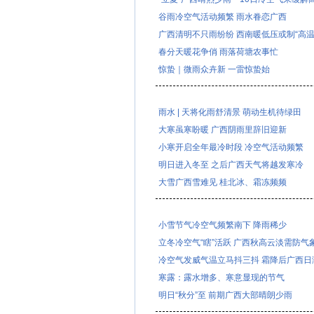
谷雨冷空气活动频繁 雨水眷恋广西
广西清明不只雨纷纷 西南暖低压或制“高温
春分天暖花争俏 雨落荷塘农事忙
惊蛰｜微雨众卉新 一雷惊蛰始
雨水 | 天将化雨舒清景 萌动生机待绿田
大寒虽寒盼暖 广西阴雨里辞旧迎新
小寒开启全年最冷时段 冷空气活动频繁
明日进入冬至 之后广西天气将越发寒冷
大雪广西雪难见 桂北冰、霜冻频频
小雪节气冷空气频繁南下 降雨稀少
立冬冷空气“瞎”活跃 广西秋高云淡需防气
冷空气发威气温立马抖三抖 霜降后广西日
寒露：露水增多、寒意显现的节气
明日“秋分”至 前期广西大部晴朗少雨