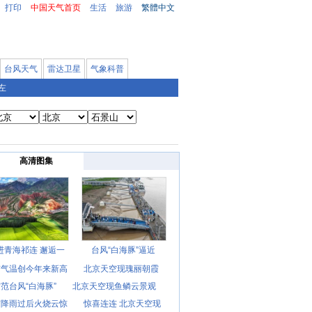
打印
中国天气首页
生活
旅游
繁體中文
台风天气
雷达卫星
气象科普
左
高清图集
进青海祁连 邂逅一
台风“白海豚”逼近
京气温创今年来新高
北京天空现瑰丽朝霞
范台风“白海豚”
北京天空现鱼鳞云景观
京降雨过后火烧云惊
惊喜连连 北京天空现