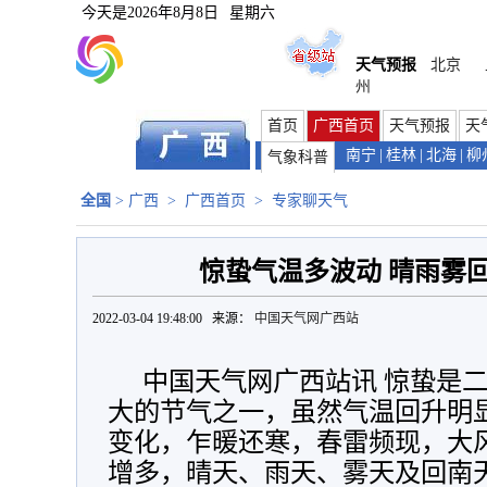
今天是
2026年8月8日
星期六
天气预报
北京
州
首页
广西首页
天气预报
天
南宁
|
桂林
|
北海
|
柳
气象科普
全国
>
广西
>
广西首页
>
专家聊天气
惊蛰气温多波动 晴雨雾
2022-03-04 19:48:00 来源：
中国天气网广西站
中国天气网广西站讯 惊蛰是
大的节气之一，虽然气温回升明
变化，乍暖还寒，春雷频现，大
增多，晴天、雨天、雾天及回南