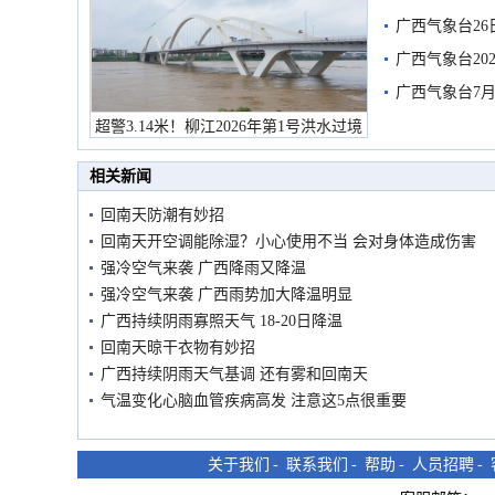
有较强降雨
广西气象台26
广西气象台20
预警
广西气象台7月
超警3.14米！柳江2026年第1号洪水过境
市民在堤岸见证汛况
相关新闻
回南天防潮有妙招
回南天开空调能除湿？小心使用不当 会对身体造成伤害
强冷空气来袭 广西降雨又降温
强冷空气来袭 广西雨势加大降温明显
广西持续阴雨寡照天气 18-20日降温
回南天晾干衣物有妙招
广西持续阴雨天气基调 还有雾和回南天
气温变化心脑血管疾病高发 注意这5点很重要
关于我们
-
联系我们
-
帮助
-
人员招聘
-