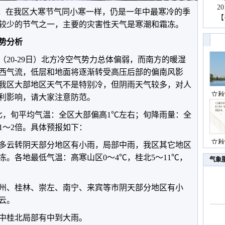
2
”，在我区大寒节气同小寒一样，仍是一年中最寒冷的季
【
较少的节气之一，主要的灾害性天气是寒潮和霜冻。
势分析
20-29日）北方冷空气势力总体偏弱，而南方的暖湿
西气流，低层和地面将逐渐转受高压后部的偏南风影
我区大部地区天气不是特别冷，但阴雨天气较多，对人
立秋
利影响，请大家注意防范。
比，旬平均气温：全区大部偏高1℃左右；旬降雨量：全
1～2倍。具体预报如下：
立秋
多云转阴天部分地区有小雨，局部中雨，我区其它地区
。各地最低气温：高寒山区0～4℃，桂北5～11℃，
气象
州、桂林、崇左、南宁、来宾等市阴天部分地区有小
云。
其中桂北局部有中到大雨。