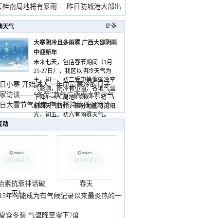
天桂南局地将有暴雨
昨日防城港大部出
暴
更多
聊天气
大寒阴冷且多雨雾 广西大部阴雨
中迎新年
未来七天，包括春节期间（1月
21-27日），我区以阴冷天气为
主，初一、初二受中等偏强冷空
日小寒 开始进入一年中最寒冷的日子
气影响，阴冷有小雨，各地气温
家访谈——“冬至”节气广西雨水偏少气
下降4～6℃局地8℃以上，初三、
低
日大雪节气到来 广西将持续低温寒冷
初四天气转好，部分地区可见阳
气
光，初五、初六有雨雾天气。
互动
胎素抗衰神话破
春天
灭！
015年可能成为有气候记录以来最炎热的一
夏穿冬装 气温降至零下7度