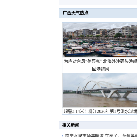
广西天气热点
为应对台风“美莎克” 北海外沙码头渔
回港避风
超警3.14米！柳江2026年第1号洪水过
市民在堤岸见证汛况
相关新闻
南宁水果市场年味浓 车厘子、草莓等成