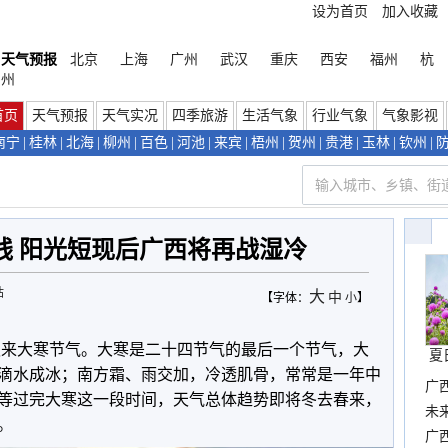
设为首页
加入收藏
天气预报
北京
上海
广州
武汉
重庆
西安
福州
杭
州
首页
天气预报
天气实况
四季旅游
生活气象
行业气象
气象影视
南宁
|
桂林
|
北海
|
柳州
|
百色
|
河池
|
来宾
|
梧州
|
贺州
|
贵港
|
玉林
|
钦州
|
线 阳光短现后广西将再战湿冷
站
大
中
【字体：
小
】
迎来大寒节气。大寒是二十四节气的最后一个节气，大
夏
滴水成冰；南方霜、雨交加，冷透肌骨，常常是一年中
广
等过完大寒这一段时间，天气总体趋势即将冬去春来，
布
未
。
时
广西