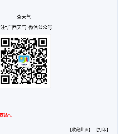
查天气
注“广西天气”微信公众号
西站”。
【
收藏此页
】 【
打印
】