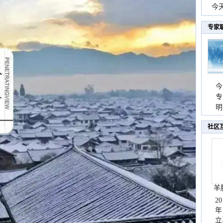
份
今
现
专家
今
专
温
明
天
社区
羊
2
年
立