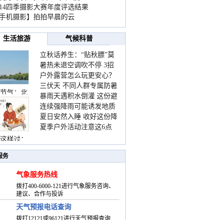
014四季摄影大赛年度评选结果
手机摄影】拍拍早晨的云
生活旅游
气候科普
立秋话养生：“贴秋膘”莫
暑热未退空调吹不停 3招
着急 先清暑再防燥
户外露营怎么玩更安心？
护住肩颈不酸痛
三伏天 不同人群专属防暑
这份攻略请收好
节气：北
暴雨天遇积水倒灌 这份避
要点请收好
连续强降雨可能诱发地质
险提示请收好
夏日安然入睡 收好这份降
灾害 这些前兆要知道
夏季户外活动注意这6点
温小贴士
防暑健身两不误
这样过：
服务
气象服务热线
拨打400-6000-121进行气象服务咨询、
建议、合作与投诉
天气预报电话查询
拨打12121或96121进行天气预报查询