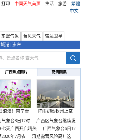
打印
中国天气首页
生活
旅游
繁體
中文
东盟气象
台风天气
雷达卫星
防城港
|
崇左
广西焦点图片
高清图集
日浪漫！南宁青
阵雨初歇钦州上空
秀山
邂逅
西气象台8日17时
广西区气象台继续发
来七天广西开启晴热
广西气象台6日17
2026年7月农
汛期露营风险高！这