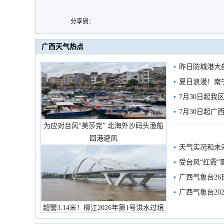
分享到：
广西天气热点
昨日防城港大
雨
夏日浪漫！南
7月30日起
7月30日起
为应对台风“美莎克” 北海外沙码头渔船
回港避风
天气实况和未
受台风“红霞”
有较强降雨
广西气象台26
广西气象台20
预警
超警3.14米！柳江2026年第1号洪水过境
市民在堤岸见证汛况