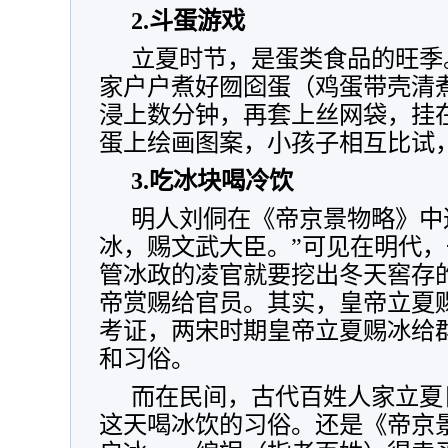
2.斗蛋游戏
立夏时节，是蛋类食品的旺季
家户户煮好囫囵蛋（鸡蛋带壳清
浸上数分钟，再套上丝网袋，挂
蛋上绘画图案，小孩子相互比试
3.吃冰块喝冷饮
明人刘侗在《帝京景物略》中
冰，赐文武大臣。”可见在明代
管冰政的凌官就要挖出冬天窖存
帝赏赐给官员。其实，皇帝立夏
考证，两宋时期皇帝立夏赐冰给
和习俗。
而在民间，古代百姓人家立夏
这天喝冰饮的习俗。还是《帝京