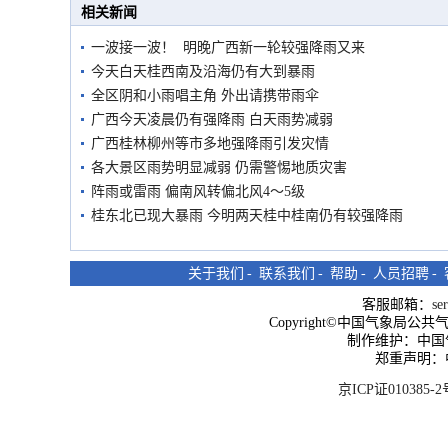
相关新闻
一波接一波！ 明晚广西新一轮较强降雨又来
今天白天桂西南及沿海仍有大到暴雨
全区阴和小雨唱主角 外出请携带雨伞
广西今天凌晨仍有强降雨 白天雨势减弱
广西桂林柳州等市多地强降雨引发灾情
各大景区雨势明显减弱 仍需警惕地质灾害
阵雨或雷雨 偏南风转偏北风4～5级
桂东北已现大暴雨 今明两天桂中桂南仍有较强降雨
关于我们
-
联系我们
-
帮助
-
人员招聘
-
客服邮箱：
se
Copyright©中国气象局公共气象服
制作维护：中国
郑重声明：
京ICP证010385-2