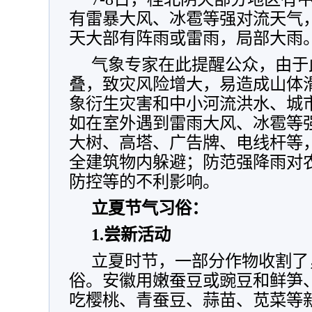
有雷暴大风、冰雹等强对流天气
天大部有阵雨或雷雨，局部大雨
气象专家在此提醒公众，由于
叠，致灾风险增大，易造成山体
象衍生灾害和中小河流洪水、城
如在室外遇到雷雨大风、冰雹等
大树、高塔、广告牌、电线杆等
全建筑物内躲避；防范强降雨对
防控等的不利影响。
立夏节气习俗：
1.尝新活动
立夏时节，一部分作物收割了
俗。安徽用嫩蚕豆或豌豆和鲜笋
吃樱桃、青蚕豆、蒜苗、苋菜等