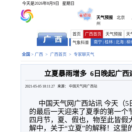
今天是
2026年8月9日
星期日
天气预报
北京
州
首页
广西首页
天气预报
天
南宁
|
桂林
|
北海
|
柳
气象科普
全国
>
广西
>
广西首页
>
专家聊天气
立夏暴雨增多 6日晚起广西
2021-05-05 18:11:27 来源：
中国天气网广西站
中国天气网广西站讯 今天（5
的最后一天迎来了夏季的第一个
四月节，夏、假也，物至此皆假
解中，关于“立夏”的解释！这里的