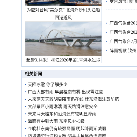
受台风“红霞”
为应对台风“美莎克” 北海外沙码头渔船
有较强降雨
回港避风
广西气象台26
广西气象台20
预警
广西气象台7月
阵雨初歇 钦
超警3.14米！柳江2026年第1号洪水过境
市民在堤岸见证汛况
相关新闻
天降冰雹 你了解多少
广西大部有雨 早晨桂南有雾 出现需注意
未来两天天较明显降雨仍在线 桂东沿海注意防范
大部景区小雨淋漓 雨天路滑注意安全
未来两天桂东和沿海还有较明显降雨
海面有中到大雨 东南风4～5级
今晚桂东南仍有较强降雨 明起降雨渐减弱
防城港举行海钓大赛 66高手角逐西湾海域