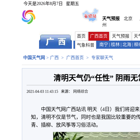
今天是
2026年8月7日
星期五
天气预报
北京
州
首页
广西首页
天气预报
天
南宁
|
桂林
|
北海
|
柳
气象科普
中国天气网
>
广西
>
广西首页
>
专家聊天气
清明天气仍“任性” 阴雨
2021-04-03 11:43:15 来源：
网络综合
中国天气网广西站讯 明天（4日）我们将迎
知，清明不仅是节气，同时也是我国比较重要的
青、插柳、放风筝等习俗活动。