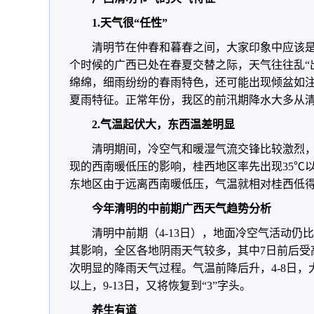
1.天气很“任性”
清明节在仲春和暮春之间，大家印象中应该是
个时候的广西已处在春夏交替之际，天气往往乱“
绵绵，细雨纷纷的春雨特色，还可能出现倾盆如
夏雨特征。正常年份，我区的前汛期降水大多从
2.气温起伏大，东西温差明显
清明期间，冷空气和暖湿气流交锋比较激烈
现的西南暖低压的影响，桂西地区率先出现35℃
东地区由于远离西南暖低压，气温就相对桂西低
今年清明的中前期广西天气趋势分析
清明中前期（4-13日），地面冷空气活动仍
其影响，全区各地阴雨天气较多，其中7日前后受
次明显的降雨天气过程。气温前降后升，4-8日，
以上，9-13日，又将恢复到“3”字头。
养生有道