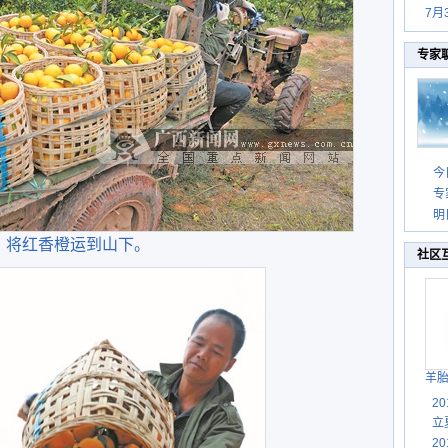
7月
专家
今
专
明
将红香橙运到山下。
社区
羊
2
立
2