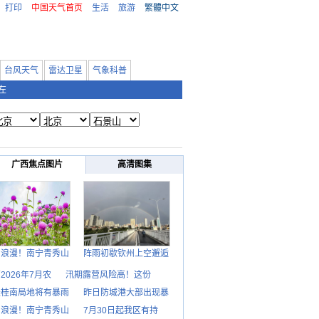
打印
中国天气首页
生活
旅游
繁體中文
台风天气
雷达卫星
气象科普
左
广西焦点图片
高清图集
日浪漫！南宁青秀山
阵雨初歇钦州上空邂逅
2026年7月农
汛期露营风险高！这份
天桂南局地将有暴雨
昨日防城港大部出现暴
日浪漫！南宁青秀山
7月30日起我区有持