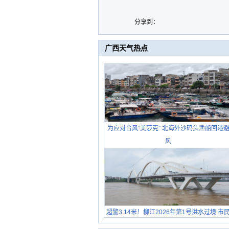
分享到：
广西天气热点
为应对台风“美莎克” 北海外沙码头渔船回港
风
超警3.14米！柳江2026年第1号洪水过境 市
在堤岸见证汛况