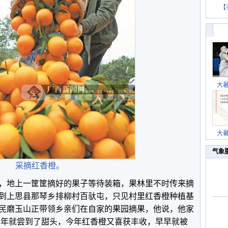
【
大
大
气象
采摘红香橙。
，地上一筐筐摘好的果子等待装箱，果林里不时传来摘
到上思县那琴乡排柳村百驮屯，只见村里红香橙种植基
民磨玉山正带领乡亲们在自家的果园摘果，他说，他家
第三年就尝到了甜头，今年红香橙又喜获丰收，早早就被