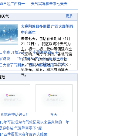
30日起广西有一
天气实况和未来七天天
更多
聊天气
大寒阴冷且多雨雾 广西大部阴雨
中迎新年
未来七天，包括春节期间（1月
21-27日），我区以阴冷天气为
主，初一、初二受中等偏强冷空
日小寒 开始进入一年中最寒冷的日子
气影响，阴冷有小雨，各地气温
家访谈——“冬至”节气广西雨水偏少气温低
下降4～6℃局地8℃以上，初
三、初四天气转好，部分地区可
日大雪节气到来 广西将持续低温寒冷天气
见阳光，初五、初六有雨雾天
气。
互动
胎素抗衰神话破灭！
春天
015年可能成为有气候记录以来最炎热的一年
夏穿冬装 气温降至零下7度
014四季摄影大赛年度评选结果