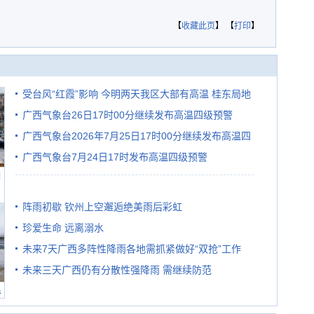
【
收藏此页
】 【
打印
】
受台风“红霞”影响 今明两天我区大部有高温 桂东局地
广西气象台26日17时00分继续发布高温四级预警
有较强降雨
广西气象台2026年7月25日17时00分继续发布高温四
广西气象台7月24日17时发布高温四级预警
级预警
避
阵雨初歇 钦州上空邂逅绝美雨后彩虹
珍爱生命 远离溺水
未来7天广西多阵性降雨各地需抓紧做好“双抢”工作
未来三天广西仍有分散性强降雨 需继续防范
民