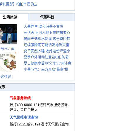
手机摄影】拍拍早晨的云
生活旅游
气候科普
大暑养生 温和消暑不贪凉
三伏天 不同人群专属防暑要点
暴雨天遇积水倒灌 这份避险提
请收好
连续强降雨可能诱发地质灾害
示请收好
暑节气：南
夏日安然入睡 收好这份降温小
这些前兆要知道
夏季户外活动注意这6点 防暑
贴士
夏日健康享受冷饮 牢记“两注意
健身两不误
小暑节气：南方开启“桑拿”模
一控制”
式 北方陆续进入雨季
暑这样过：
服务
气象服务热线
拨打400-6000-121进行气象服务咨询、
建议、合作与投诉
天气预报电话查询
拨打12121或96121进行天气预报查询