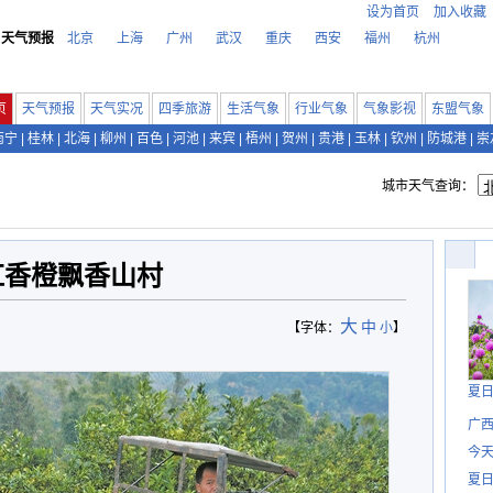
设为首页
加入收藏
天气预报
北京
上海
广州
武汉
重庆
西安
福州
杭州
页
天气预报
天气实况
四季旅游
生活气象
行业气象
气象影视
东盟气象
南宁
|
桂林
|
北海
|
柳州
|
百色
|
河池
|
来宾
|
梧州
|
贺州
|
贵港
|
玉林
|
钦州
|
防城港
|
崇
城市天气查询：
红香橙飘香山村
大
中
【字体：
小
】
夏
广西
今
夏