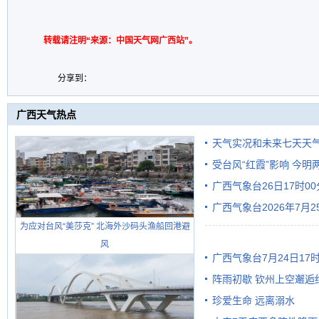
转载请注明“来源：中国天气网广西站”。
分享到：
广西天气热点
天气实况和未来七天天
受台风“红霞”影响 今
广西气象台26日17时0
有较强降雨
广西气象台2026年7月
为应对台风“美莎克” 北海外沙码头渔船回港避
级预警
风
广西气象台7月24日1
阵雨初歇 钦州上空邂逅
珍爱生命 远离溺水