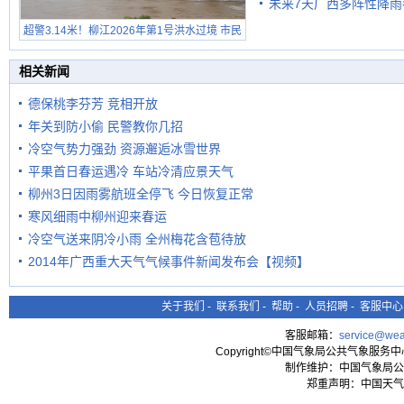
未来7天广西多阵性降雨
超警3.14米！柳江2026年第1号洪水过境 市民
在堤岸见证汛况
相关新闻
德保桃李芬芳 竞相开放
年关到防小偷 民警教你几招
冷空气势力强劲 资源邂逅冰雪世界
平果首日春运遇冷 车站冷清应景天气
柳州3日因雨雾航班全停飞 今日恢复正常
寒风细雨中柳州迎来春运
冷空气送来阴冷小雨 全州梅花含苞待放
2014年广西重大天气气候事件新闻发布会【视频】
关于我们
-
联系我们
-
帮助
-
人员招聘
-
客服中心
客服邮箱：
service@wea
Copyright©中国气象局公共气象服务中心 All
制作维护：中国气象局公
郑重声明：中国天气