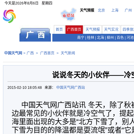
今天是
2026年8月6日
星期四
天气预报
北京
上海
广州
首页
广西首页
天气预报
天气实况
四季旅
南宁
|
桂林
|
北海
|
柳州
|
百色
|
河池
中国天气网
>
广西
>
广西首页
>
天气新闻
说说冬天的小伙伴——冷
2015-02-10 18:05:48 来源：
中国天气网广西站
中国天气网广西站讯 冬天，除了秋
边最常见的小伙伴就是冷空气了，提起
海里面出现的大多是“北方下雪了，别人
下雪为目的的降温都是耍流氓”或者“