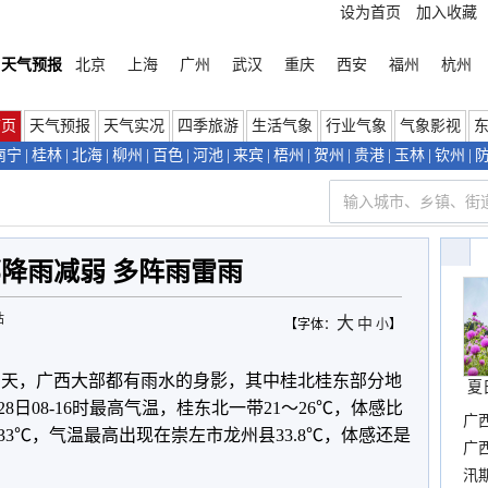
设为首页
加入收藏
天气预报
北京
上海
广州
武汉
重庆
西安
福州
杭州
首页
天气预报
天气实况
四季旅游
生活气象
行业气象
气象影视
南宁
|
桂林
|
北海
|
柳州
|
百色
|
河池
|
来宾
|
梧州
|
贺州
|
贵港
|
玉林
|
钦州
|
降雨减弱 多阵雨雷雨
站
大
中
【字体：
小
】
日白天，广西大部都有雨水的身影，其中桂北桂东部分地
夏
日08-16时最高气温，桂东北一带21～26℃，体感比
广
33℃，气温最高出现在崇左市龙州县33.8℃，体感还是
晴
广
汛