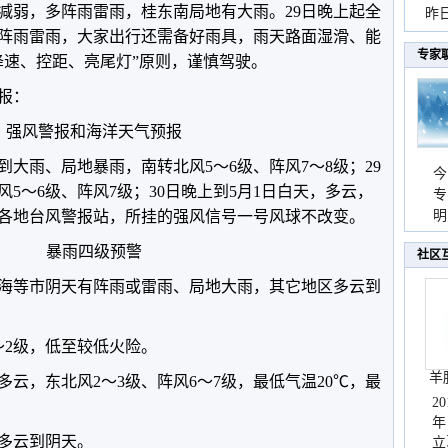
雨减弱，多阵雨雷雨，桂东南局地有大雨。29日晚上起全
暴
昨
阵雨雷雨，大家出行还需备好雨具，雨天路面湿滑、能
秀
专家
降速、控距、亮尾灯”原则，谨慎驾驶。
预报：
强风警报和海洋天气预报
到大雨、局地暴雨，南转北风5～6级、阵风7～8级；29
今
风5～6级、阵风7级；30日晚上到5月1日白天，多云，
专
海各地台风警报站，所挂的强风信号一号风球不改变。
温
明
天
暴雨四级预警
社区
北海等市阴天有阵雨或雷雨、局地大雨，其它地区多云到
～2级，低至较低火险。
羊
多云，东北风2～3级、阵风6～7级，最低气温20℃，最
2
年
区多云到阴天。
立