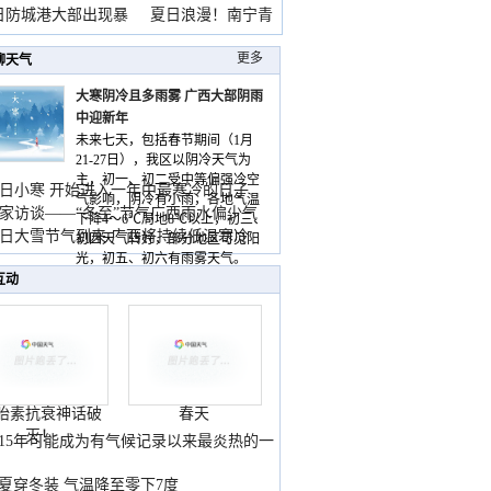
雨
日防城港大部出现暴
夏日浪漫！南宁青
山
更多
聊天气
大寒阴冷且多雨雾 广西大部阴雨
中迎新年
未来七天，包括春节期间（1月
21-27日），我区以阴冷天气为
主，初一、初二受中等偏强冷空
日小寒 开始进入一年中最寒冷的日子
气影响，阴冷有小雨，各地气温
家访谈——“冬至”节气广西雨水偏少气
下降4～6℃局地8℃以上，初三、
低
日大雪节气到来 广西将持续低温寒冷
初四天气转好，部分地区可见阳
气
光，初五、初六有雨雾天气。
互动
胎素抗衰神话破
春天
灭！
015年可能成为有气候记录以来最炎热的一
夏穿冬装 气温降至零下7度