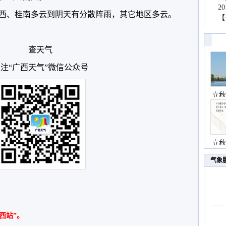
2
，桂西、桂南多云到阴天有分散阵雨，其它地区多云。
【
查天气
注“广西天气”微信公众号
立秋
立秋
气象
西站”。