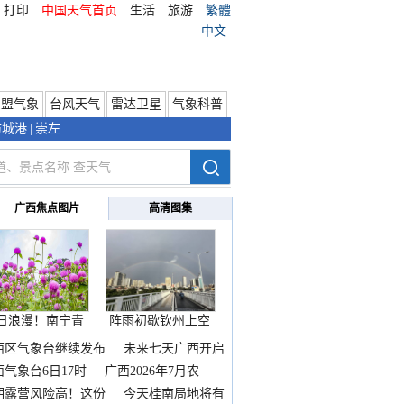
打印
中国天气首页
生活
旅游
繁體
中文
东盟气象
台风天气
雷达卫星
气象科普
防城港
|
崇左
广西焦点图片
高清图集
日浪漫！南宁青
阵雨初歇钦州上空
秀山
邂逅
西区气象台继续发布
未来七天广西开启
热
西气象台6日17时
广西2026年7月农
期露营风险高！这份
今天桂南局地将有