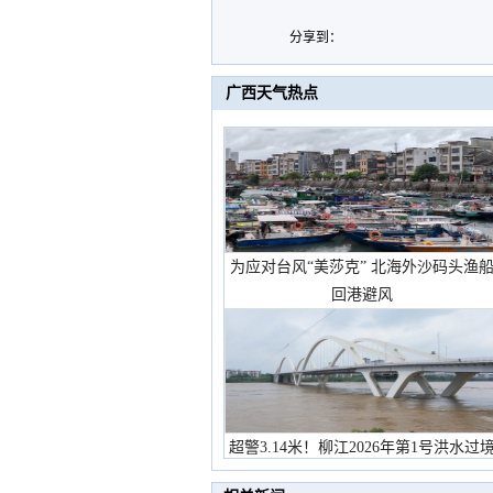
分享到：
广西天气热点
为应对台风“美莎克” 北海外沙码头渔
回港避风
超警3.14米！柳江2026年第1号洪水过
市民在堤岸见证汛况