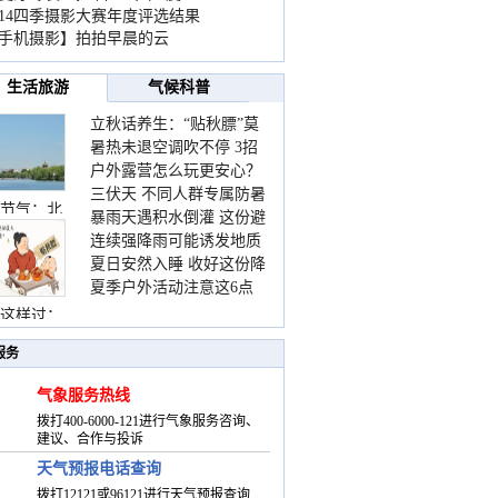
014四季摄影大赛年度评选结果
手机摄影】拍拍早晨的云
生活旅游
气候科普
立秋话养生：“贴秋膘”莫
暑热未退空调吹不停 3招
着急 先清暑再防燥
户外露营怎么玩更安心？
护住肩颈不酸痛
三伏天 不同人群专属防暑
这份攻略请收好
节气：北
暴雨天遇积水倒灌 这份避
要点请收好
连续强降雨可能诱发地质
险提示请收好
夏日安然入睡 收好这份降
灾害 这些前兆要知道
夏季户外活动注意这6点
温小贴士
防暑健身两不误
这样过：
服务
气象服务热线
拨打400-6000-121进行气象服务咨询、
建议、合作与投诉
天气预报电话查询
拨打12121或96121进行天气预报查询