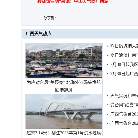
转载请注明“来源：中国天气网广西站”。
分享到：
广西天气热点
昨日防城港大
雨
夏日浪漫！南
7月30日起
7月30日起
为应对台风“美莎克” 北海外沙码头渔船
回港避风
天气实况和未
受台风“红霞”
有较强降雨
广西气象台26
广西气象台20
预警
超警3.14米！柳江2026年第1号洪水过境