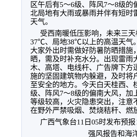
区午后有5～6级、阵风7～8级的
北局地有大雨或暴雨并伴有短时
天气。
受西南暖低压影响，未来三天
37℃、局地38℃以上的高温天
大家外出时需做好防暑防晒措施
晒，需及时补充水分。出现雷雨
木、高塔、电线杆、广告牌下方
施的坚固建筑物内躲避，及时将
至安全的地方。今天白天桂西、桂
级、阵风7～8级的偏南大风，加
等级较高，火灾隐患突出，注意
在野外严禁吸烟、焚烧秸秆、燃
广西气象台11日05时发布预报
强风报告和海