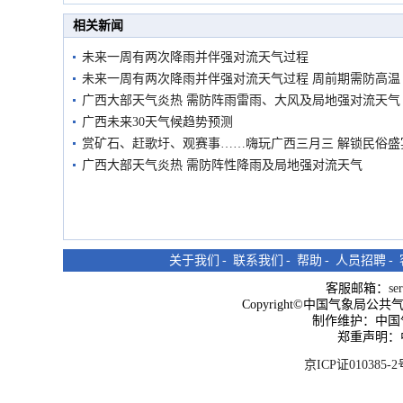
市民在堤岸见证汛况
相关新闻
未来一周有两次降雨并伴强对流天气过程
未来一周有两次降雨并伴强对流天气过程 周前期需防高温
广西大部天气炎热 需防阵雨雷雨、大风及局地强对流天气
广西未来30天气候趋势预测
赏矿石、赶歌圩、观赛事……嗨玩广西三月三 解锁民俗盛
广西大部天气炎热 需防阵性降雨及局地强对流天气
关于我们
-
联系我们
-
帮助
-
人员招聘
-
客服邮箱：
se
Copyright©中国气象局公共气象服
制作维护：中国
郑重声明：
京ICP证010385-2