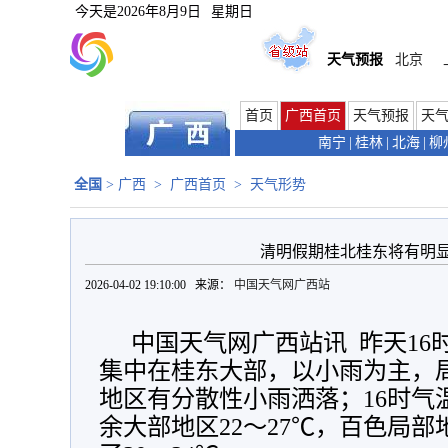
今天是
2026年8月9日
星期日
天气预报
北京
首页
广西首页
天气预报
天
南宁
|
桂林
|
北海
|
柳
全国
>
广西
>
广西首页
>
天气形势
清明假期桂北桂东将有明
2026-04-02 19:10:00 来源：
中国天气网广西站
中国天气网广西站讯 昨天16
集中在桂东大部，以小雨为主，
地区有分散性小雨洒落
；16时气
余大部地区22
～
27
℃，百色局部