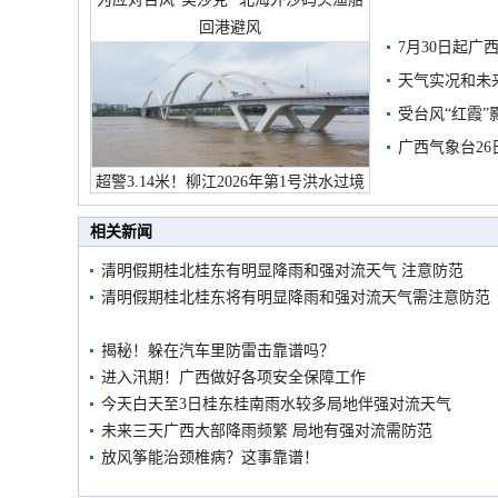
回港避风
7月30日起
天气实况和未
受台风“红霞”
有较强降雨
广西气象台26
超警3.14米！柳江2026年第1号洪水过境
市民在堤岸见证汛况
相关新闻
清明假期桂北桂东有明显降雨和强对流天气 注意防范
清明假期桂北桂东将有明显降雨和强对流天气需注意防范
揭秘！躲在汽车里防雷击靠谱吗？
进入汛期！广西做好各项安全保障工作
今天白天至3日桂东桂南雨水较多局地伴强对流天气
未来三天广西大部降雨频繁 局地有强对流需防范
放风筝能治颈椎病？这事靠谱！