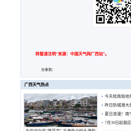
转载请注明“来源：中国天气网广西站”。
分享到：
广西天气热点
今天桂南局地将
需继续防范
昨日防城港大
雨
夏日浪漫！南
7月30日起
为应对台风“美莎克” 北海外沙码头渔船