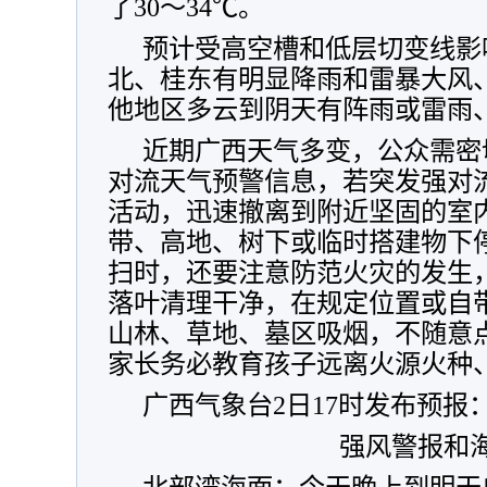
了30
～
34
℃。
预计受高空槽和低层切变线影响，
北、桂东有明显降雨和雷暴大风
他地区多云到阴天有阵雨或雷雨
近期广西天气多变，
公众需密
对流天气预警信息，若突发强对
活动，
迅速撤离到附近坚固的室
带、高地、树下或临时搭建物下
扫时，还要注意防范火灾的发生
落叶清理干净，在规定位置或自
山林、草地、墓区吸烟，不随意
家长务必教育孩子远离火源火种
广西气象台2日17时发布预报
强风警报和海