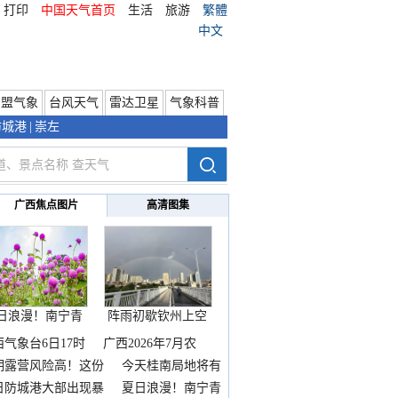
打印
中国天气首页
生活
旅游
繁體
中文
东盟气象
台风天气
雷达卫星
气象科普
防城港
|
崇左
广西焦点图片
高清图集
日浪漫！南宁青
阵雨初歇钦州上空
秀山
邂逅
西气象台6日17时
广西2026年7月农
期露营风险高！这份
今天桂南局地将有
雨
日防城港大部出现暴
夏日浪漫！南宁青