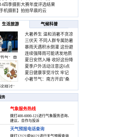
014四季摄影大赛年度评选结果
手机摄影】拍拍早晨的云
生活旅游
气候科普
大暑养生 温和消暑不贪凉
三伏天 不同人群专属防暑
暴雨天遇积水倒灌 这份避
要点请收好
连续强降雨可能诱发地质
险提示请收好
节气：南
夏日安然入睡 收好这份降
灾害 这些前兆要知道
夏季户外活动注意这6点
温小贴士
夏日健康享受冷饮 牢记
防暑健身两不误
小暑节气：南方开启“桑
“两注意一控制”
拿”模式 北方陆续进入雨
这样过：
季
服务
气象服务热线
拨打400-6000-121进行气象服务咨询、
建议、合作与投诉
天气预报电话查询
拨打12121或96121进行天气预报查询