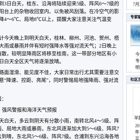
到3日白天，桂东、沿海将陆续迎来5级、阵风6～7级的
秀
7
阳台上的杂物收回室内、以免被风刮落。在冷空气的影
专家
降4～6℃、局地8℃以上，提醒大家注意关注气温变
计今天晚上到明天白天，桂林、柳州、河池、贺州、梧
大雨或暴雨并伴有短时强降水等强对流天气；2日晚上
消散，较明显降雨区将移至桂南，这一带部分地区有小
今
专
4日白天全区天气将逐渐放晴。
温
明
路面湿滑、能见度不佳，大家日常出行尤其需要注意交
天
意“降速、控距、亮尾”，同时警惕局地强降雨、强对流
社区
报：
强风警报和海洋天气预报
羊
天白天，多云到阴天有分散小雨，南转北风4～5级、阵
2
雨、局地大雨或暴雨，东北风逐渐加大到5～6级、阵风7
年
云到晴，东北风5～6级、阵风7级。合浦到东兴沿海各地
立