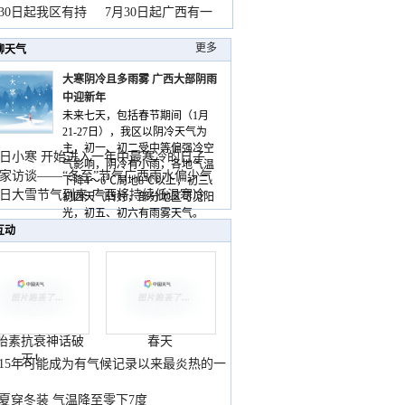
山
月30日起我区有持
7月30日起广西有一
更多
聊天气
大寒阴冷且多雨雾 广西大部阴雨
中迎新年
未来七天，包括春节期间（1月
21-27日），我区以阴冷天气为
主，初一、初二受中等偏强冷空
日小寒 开始进入一年中最寒冷的日子
气影响，阴冷有小雨，各地气温
家访谈——“冬至”节气广西雨水偏少气
下降4～6℃局地8℃以上，初三、
低
日大雪节气到来 广西将持续低温寒冷
初四天气转好，部分地区可见阳
气
光，初五、初六有雨雾天气。
互动
胎素抗衰神话破
春天
灭！
015年可能成为有气候记录以来最炎热的一
夏穿冬装 气温降至零下7度