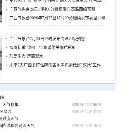
受台风“红霞”影响 今明两天我区大部有高温 桂东局地
有较强降雨
广西气象台26日17时00分继续发布高温四级预警
广西气象台2026年7月25日17时00分继续发布高温四级
船
预警
广西气象台7月24日17时发布高温四级预警
阵雨初歇 钦州上空邂逅绝美雨后彩虹
珍爱生命 远离溺水
未来7天广西多阵性降雨各地需抓紧做好“双抢”工作
境
转晴
）天气预报
2026-03-01 12:00:00
2026-03-01 10:24:24
大风降温
2026-03-01 08:47:16
强对流天气
雨降温和强对流天气
2026-03-01 00:10:00