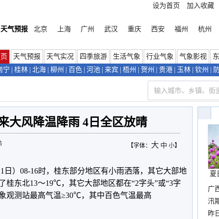
设为首页
加入收藏
天气预报
北京
上海
广州
武汉
重庆
西安
福州
杭州
首页
天气预报
天气实况
四季旅游
生活气象
行业气象
气象影视
南宁
|
桂林
|
北海
|
柳州
|
百色
|
河池
|
来宾
|
梧州
|
贺州
|
贵港
|
玉林
|
钦州
|
来大风降温降雨 4日全区放晴
站
大
中
【字体：
小
】
1日）08-16时，桂东部分地区有小雨洒落，其它大部地
夏
桂东北13～19℃，其它大部地区都在“2字头”或“3字
广
气象观测站最高气温≥30℃，其中百色气温最高
汛
暴
昨