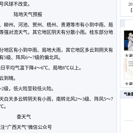
号风球不改变。
2
【
陆地天气预报
、柳州、河池、贺州、梧州、贵港等市有小到中雨、局
等强对流天气，其它地区阴天有分散小雨。桂东部分地
。
部分地区有小到中雨、局地大雨，其它地区多云到阴天有
大暑
有5级、阵风6～7级的偏北风。
地日平均气温下降4～6℃、局地8℃以上。
多云到晴。
大暑
～2级，低火险至较低火险。
气象
天白天多云转阴天有小雨，南转北风2～3级、阵风5～7
8℃。
查天气
注“广西天气”微信公众号