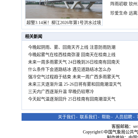
阵雨初歇 钦
珍爱生命 远
超警3.14米！柳江2026年第1号洪水过境
市民在堤岸见证汛况
相关新闻
今晚起阴雨、雾、回南天齐上线 注意防雨防潮
今晚起雾气在桂西桂南弥漫 回南天在桂南上线
未来一周多雨雾天气 24日晚到26日桂南有回南天
什么条件下会道路结冰 遇见道路结冰怎么办
强冷空气过程趋于结束 未来一周广西多雨雾天气
未来三天逐渐升温 25-26日将有雾和回南潮湿天气
三天内广西逐渐升温 早晚仍较寒冷
今天起气温逐渐回升 25日桂南有回南潮湿天气
关于我们
-
联系我们
-
帮助
-
人员招聘
-
客服邮箱：
se
Copyright©中国气象局公共气象服
制作维护：中国