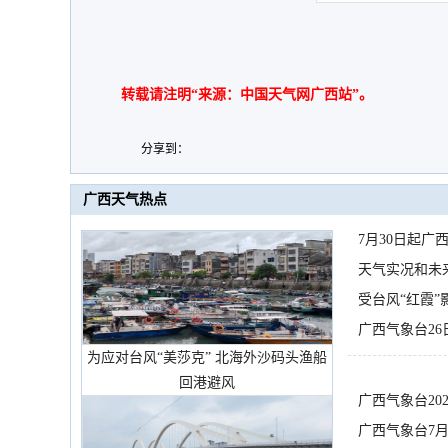
转载请注明“来源：中国天气网广西站”。
分享到：
广西天气热点
7月30日起
天气实况和未
受台风“红霞”
有较强降雨
广西气象台26
为应对台风“美莎克” 北海外沙码头渔船
回港避风
广西气象台20
预警
广西气象台7月